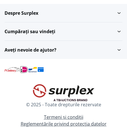
Despre Surplex
Materiale de construc?ie
Placi de ipsos
Cumpărați sau vindeți
Material de acoperire
Cherestea
Aveți nevoie de ajutor?
Scari fixe
Ferestre
Ferestre ?i u?i
© 2025 - Toate drepturile rezervate
Termeni și condiții
Reglementările privind protecția datelor