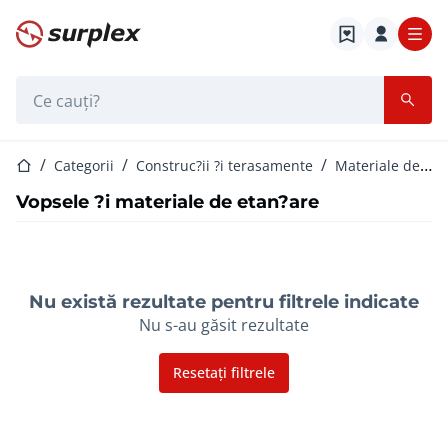
Pagina de start
Bara de căutare
Pagina de start
Categorii
Construc?ii ?i terasamente
Materiale de construc?ie
Vopsele ?i materiale de etan?are
Nu există rezultate pentru filtrele indicate
Nu s-au găsit rezultate
Resetați filtrele