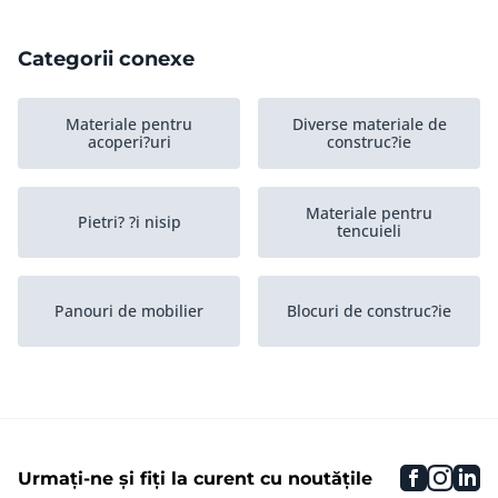
Categorii conexe
Materiale pentru
Diverse materiale de
acoperi?uri
construc?ie
Materiale pentru
Pietri? ?i nisip
tencuieli
Panouri de mobilier
Blocuri de construc?ie
Materiale pentru placi
Paints
faceboo
inst
li
Urmați-ne și fiți la curent cu noutățile
Ciment în beton
Izola?ie