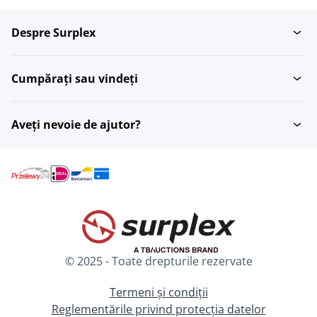
Despre Surplex
Alte instrumente din
Efecte
alama
Cumpărați sau vindeți
Tube
Orgi
Aveți nevoie de ajutor?
Trepiede ?i pupitre
Banjo-uri
Alte instrumente de
Tastatura
percutie si...
© 2025 - Toate drepturile rezervate
Saxofoane
Clarinete
Termeni și condiții
Reglementările privind protecția datelor