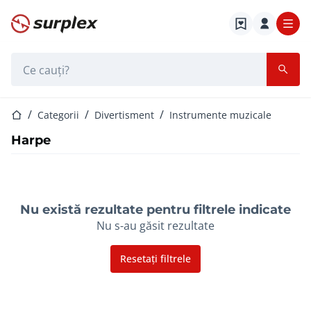
Pagina de start
Bara de căutare
Pagina de start
Categorii
Divertisment
Instrumente muzicale
Harpe
Nu există rezultate pentru filtrele indicate
Nu s-au găsit rezultate
Resetați filtrele