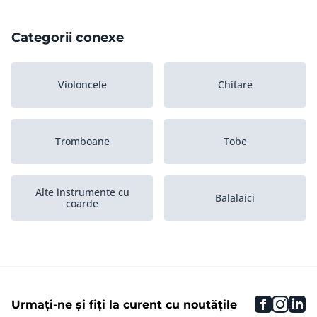
Categorii conexe
Violoncele
Chitare
Tromboane
Tobe
Alte instrumente cu
Balalaici
coarde
Trompete
Echipament DJ
faceboo
inst
li
Urmați-ne și fiți la curent cu noutățile
Piane cu coarda
Violine