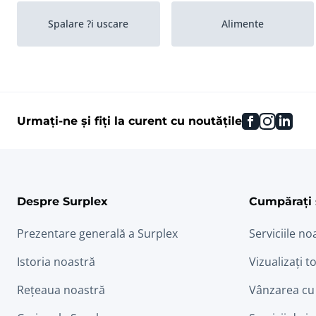
Spalare ?i uscare
Alimente
facebook
instag
link
Urmați-ne și fiți la curent cu noutățile
Despre Surplex
Cumpărați 
Prezentare generală a Surplex
Serviciile no
Istoria noastră
Vizualizați to
Rețeaua noastră
Vânzarea cu