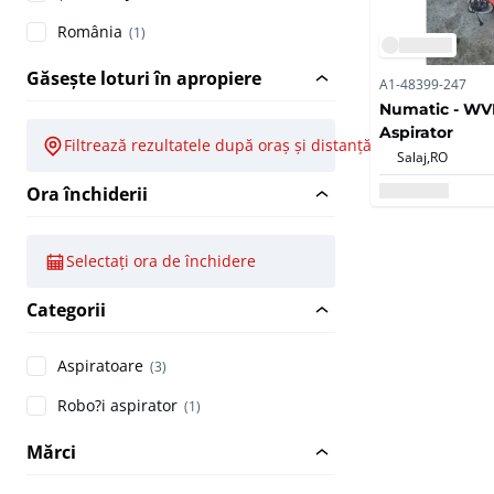
România
(1)
Găsește loturi în apropiere
A1-48399-247
Numatic - WV
Aspirator
Filtrează rezultatele după oraș și distanță
Salaj,
RO
Ora închiderii
Selectați ora de închidere
Categorii
Aspiratoare
(3)
Robo?i aspirator
(1)
Mărci