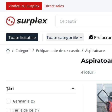
Vindeți cu Surplex
Direct sales
Bara de căutare
Pagina de start
Toate licitațiile
Toate categoriile
Prelucrar
Pagina de start
Categorii
Echipamente de uz casnic
Aspiratoare
Aspiratoa
4 loturi
Țări
Germania
(2)
Țările de Jos
(1)