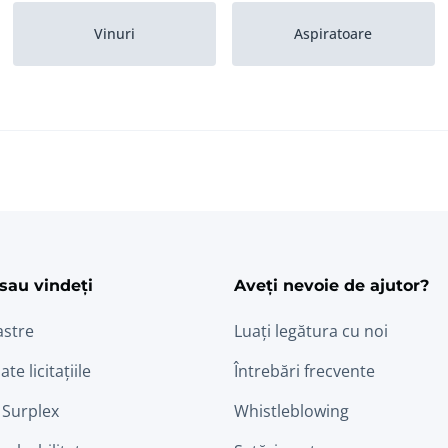
Vinuri
Aspiratoare
ram
edin
sau vindeți
Aveți nevoie de ajutor?
astre
Luați legătura cu noi
ate licitațiile
Întrebări frecvente
 Surplex
Whistleblowing