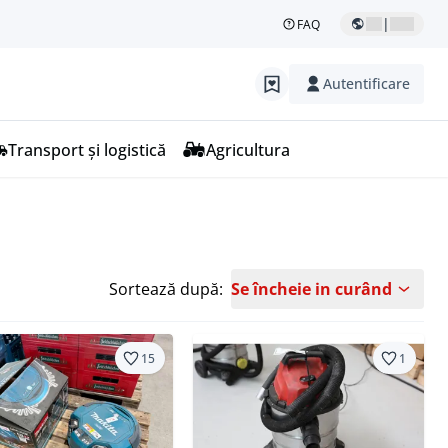
|
FAQ
Autentificare
Transport și logistică
Agricultura
Sortează după:
Se încheie in curând
15
1