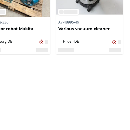
8-336
A7-48995-49
tor robot Makita
Various vacuum cleaner
burg,
DE
Hilden,
DE