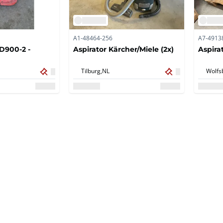
A1-48464-256
A7-4913
D900-2 -
Aspirator Kärcher/Miele (2x)
Aspira
Tilburg,
NL
Wolfs