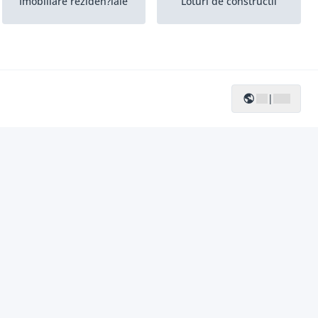
Imobiliare reziden?iale
Loturi de constructii
Case individuale (BE)
Domeniu
|