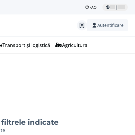
|
FAQ
Autentificare
Transport și logistică
Agricultura
filtrele indicate
ate