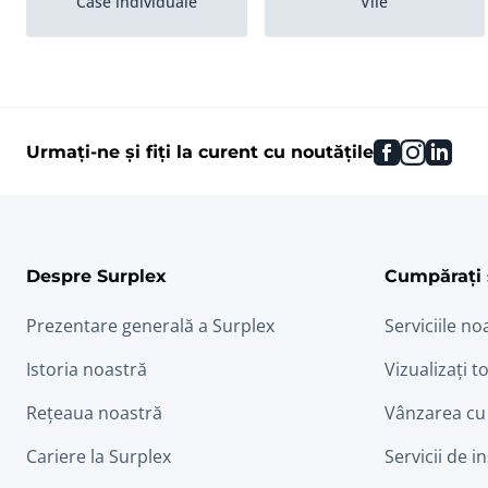
Case individuale
Vile
Casa cu doua etaje
Case pe malul râului
facebook
instag
link
Urmați-ne și fiți la curent cu noutățile
Ferme
Case plutitoare
Despre Surplex
Cumpărați 
Prezentare generală a Surplex
Serviciile no
Istoria noastră
Vizualizați to
Rețeaua noastră
Vânzarea cu
Cariere la Surplex
Servicii de i