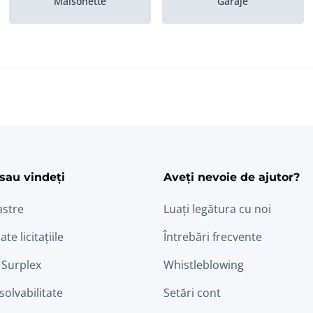
Maisonette
Garaje
Case aflate la sfârsitul
Imobiliare unice
unui...
ram
edin
Cladire noua
Cabana
sau vindeți
Aveți nevoie de ajutor?
astre
Luați legătura cu noi
ate licitațiile
Întrebări frecvente
 Surplex
Whistleblowing
nsolvabilitate
Setări cont