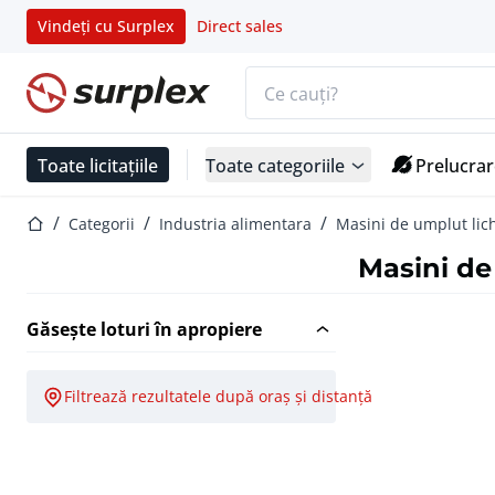
Vindeți cu Surplex
Direct sales
Bara de căutare
Pagina de start
Toate licitațiile
Toate categoriile
Prelucrar
Pagina de start
Categorii
Industria alimentara
Masini de umplut lic
Masini de
Găsește loturi în apropiere
Filtrează rezultatele după oraș și distanță