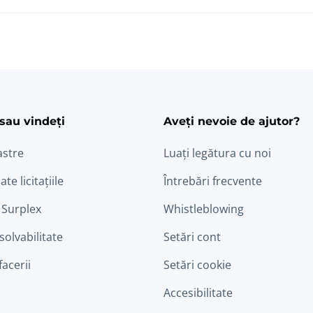
ram
edin
sau vindeți
Aveți nevoie de ajutor?
astre
Luați legătura cu noi
ate licitațiile
Întrebări frecvente
 Surplex
Whistleblowing
nsolvabilitate
Setări cont
facerii
Setări cookie
Accesibilitate