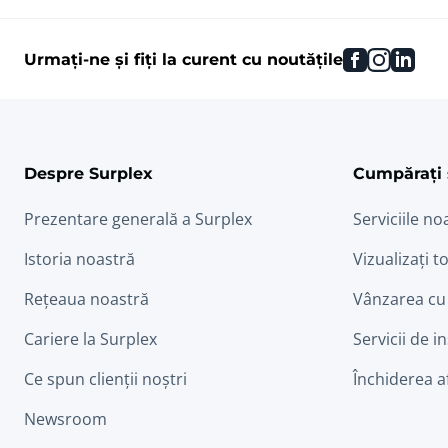
facebook
instag
link
Urmați-ne și fiți la curent cu noutățile
Despre Surplex
Cumpărați 
Prezentare generală a Surplex
Serviciile no
Istoria noastră
Vizualizați to
Rețeaua noastră
Vânzarea cu
Cariere la Surplex
Servicii de i
Ce spun clienții noștri
Închiderea a
Newsroom