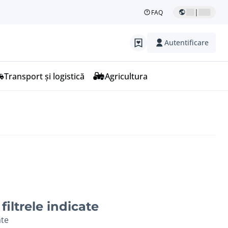
|
FAQ
Autentificare
Transport și logistică
Agricultura
filtrele indicate
ate