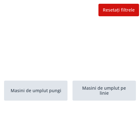
Resetați filtrele
Masini de umplut pe
Masini de umplut pungi
linie