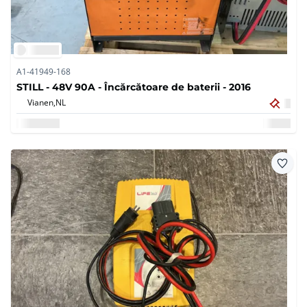
A1-41949-168
STILL - 48V 90A - Încărcătoare de baterii - 2016
Vianen,
NL