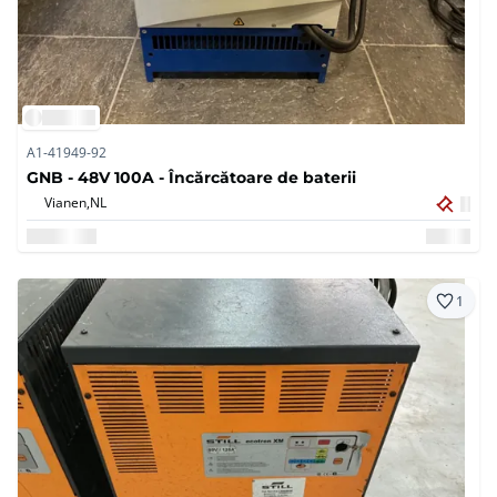
A1-41949-92
GNB - 48V 100A - Încărcătoare de baterii
Vianen,
NL
1