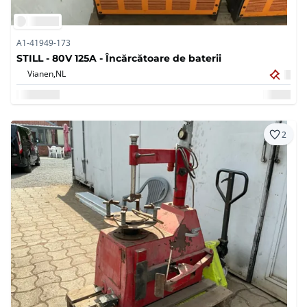
A1-41949-173
STILL - 80V 125A - Încărcătoare de baterii
Vianen,
NL
2