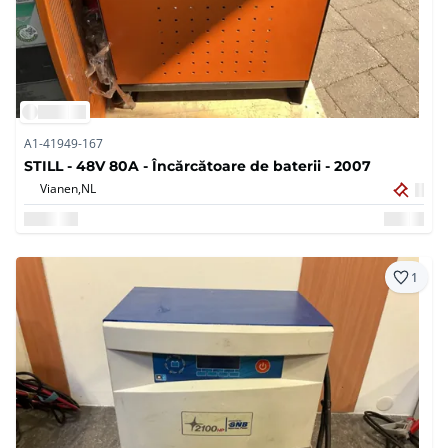
A1-41949-167
STILL - 48V 80A - Încărcătoare de baterii - 2007
Vianen,
NL
1