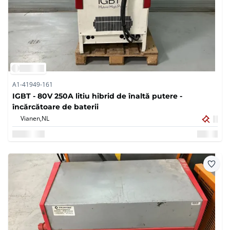
A1-41949-161
IGBT - 80V 250A litiu hibrid de înaltă putere -
încărcătoare de baterii
Vianen,
NL