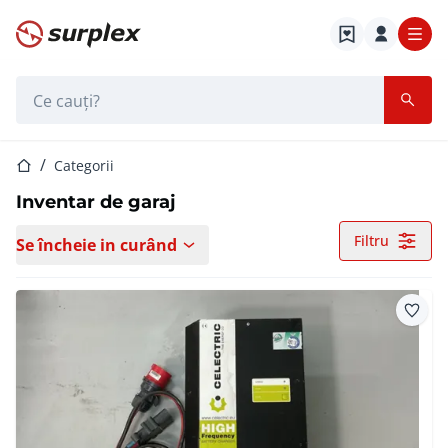
Pagina de start
Bara de căutare
Pagina de start
Categorii
Inventar de garaj
Filtru
Se încheie in curând