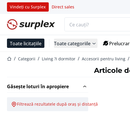
Vindeți cu Surplex
Direct sales
Bara de căutare
Pagina de start
Toate licitațiile
Toate categoriile
Prelucrar
Pagina de start
Categorii
Living ?i dormitor
Accesorii pentru living
Articole 
Găsește loturi în apropiere
Filtrează rezultatele după oraș și distanță