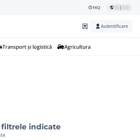
|
FAQ
Autentificare
Transport și logistică
Agricultura
filtrele indicate
ate