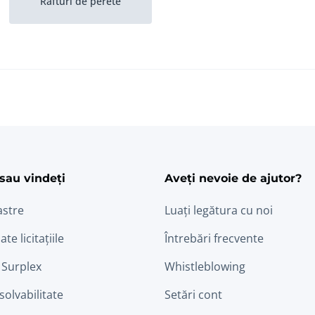
Rafturi de perete
ram
edin
sau vindeți
Aveți nevoie de ajutor?
astre
Luați legătura cu noi
ate licitațiile
Întrebări frecvente
 Surplex
Whistleblowing
nsolvabilitate
Setări cont