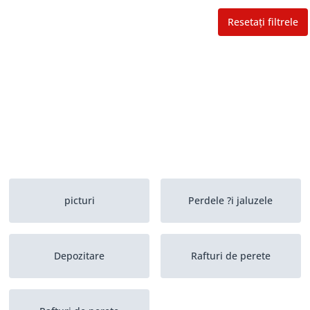
Resetați filtrele
picturi
Perdele ?i jaluzele
Depozitare
Rafturi de perete