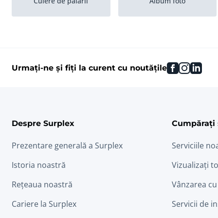
Cuiere de palarii
Album foto
facebook
instag
link
Urmați-ne și fiți la curent cu noutățile
Despre Surplex
Cumpărați 
Prezentare generală a Surplex
Serviciile no
Istoria noastră
Vizualizați to
Rețeaua noastră
Vânzarea cu
Cariere la Surplex
Servicii de i