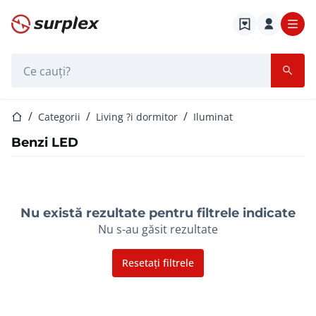
Pagina de start
Bara de căutare
Pagina de start
Categorii
Living ?i dormitor
Iluminat
Benzi LED
Nu există rezultate pentru filtrele indicate
Nu s-au găsit rezultate
Resetați filtrele