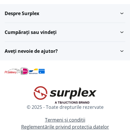
Despre Surplex
Lampi de perete
Panouri cu LED
Cumpărați sau vindeți
Abajururi ?i baze pentru
Iluminat pentru
lampi
bucatarie
Aveți nevoie de ajutor?
Lampi de podea
Lampi de masa
Abajururi ?i baze pentru
Veioze
lampi
© 2025 - Toate drepturile rezervate
Termeni și condiții
Reglementările privind protecția datelor