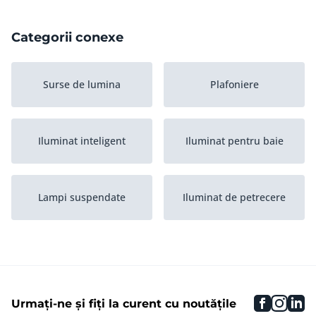
Categorii conexe
Surse de lumina
Plafoniere
Iluminat inteligent
Iluminat pentru baie
Lampi suspendate
Iluminat de petrecere
Lampa pentru copii
Lampa de birou
faceboo
inst
li
Urmați-ne și fiți la curent cu noutățile
Iluminat de urgen?a
Spoturi