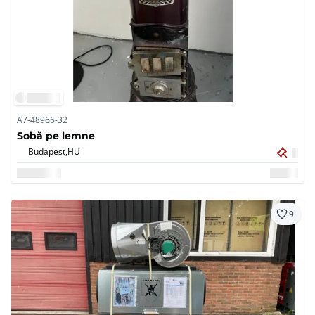
A7-48966-32
Sobă pe lemne
Budapest,
HU
9