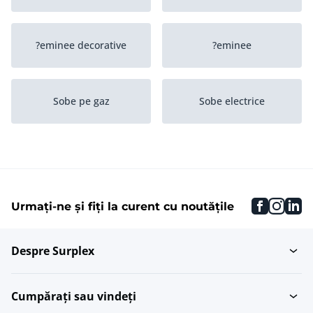
?eminee decorative
?eminee
Sobe pe gaz
Sobe electrice
faceboo
inst
li
Urmați-ne și fiți la curent cu noutățile
Despre Surplex
Cumpărați sau vindeți