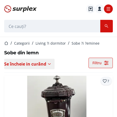
Pagina de start
Bara de căutare
Pagina de start
Categorii
Living ?i dormitor
Sobe ?i ?eminee
Sobe din lemn
Filtru
Se încheie in curând
7