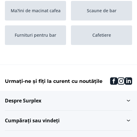
Ma?ini de macinat cafea
Scaune de bar
Furnituri pentru bar
Cafetiere
Dulapuri cu rafturi
Frigider de bar
pentru sticle...
faceboo
inst
li
Urmați-ne și fiți la curent cu noutățile
Baruri
Aparate de espresso
Despre Surplex
Cumpărați sau vindeți