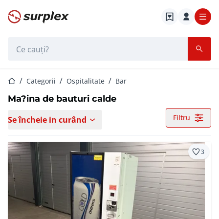
Pagina de start
Bara de căutare
Pagina de start
Categorii
Ospitalitate
Bar
Ma?ina de bauturi calde
Filtru
Se încheie in curând
3