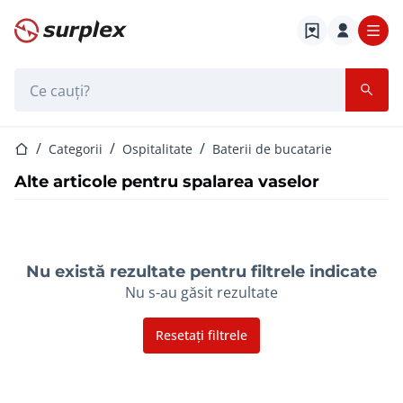
Pagina de start
Bara de căutare
Pagina de start
Categorii
Ospitalitate
Baterii de bucatarie
Alte articole pentru spalarea vaselor
Nu există rezultate pentru filtrele indicate
Nu s-au găsit rezultate
Resetați filtrele