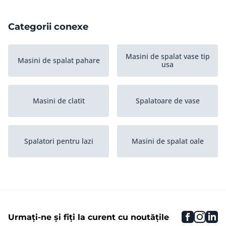
Categorii conexe
Masini de spalat vase tip
Masini de spalat pahare
usa
Masini de clatit
Spalatoare de vase
Spalatori pentru lazi
Masini de spalat oale
faceboo
inst
li
Urmați-ne și fiți la curent cu noutățile