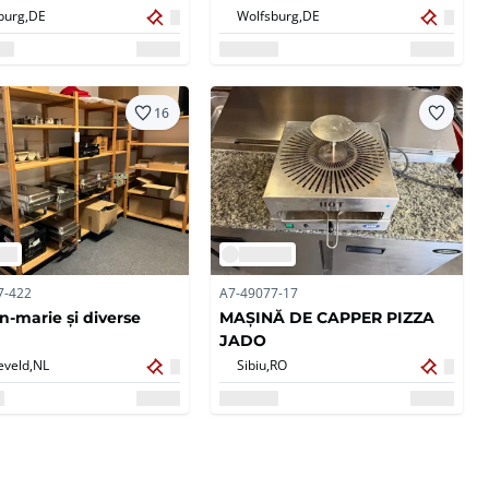
burg,
DE
Wolfsburg,
DE
16
7-422
A7-49077-17
n-marie și diverse
MAȘINĂ DE CAPPER PIZZA
JADO
eveld,
NL
Sibiu,
RO