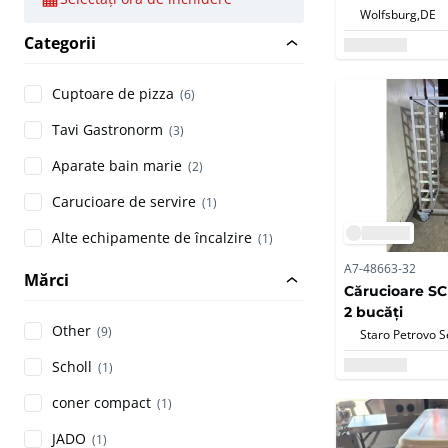
Wolfsburg,
DE
Categorii
Cuptoare de pizza
(6)
Tavi Gastronorm
(3)
Aparate bain marie
(2)
Carucioare de servire
(1)
Alte echipamente de încalzire
(1)
A7-48663-32
Mărci
Cărucioare SC
2 bucăți
Other
(9)
Staro Petrovo S
Scholl
(1)
coner compact
(1)
JADO
(1)