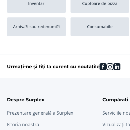
Inventar
Cuptoare de pizza
Arhiva?i sau redenumi?i
Consumabile
Tavi Gastronorm
facebook
instag
link
Urmați-ne și fiți la curent cu noutățile
Despre Surplex
Cumpărați 
Prezentare generală a Surplex
Serviciile no
Istoria noastră
Vizualizați to