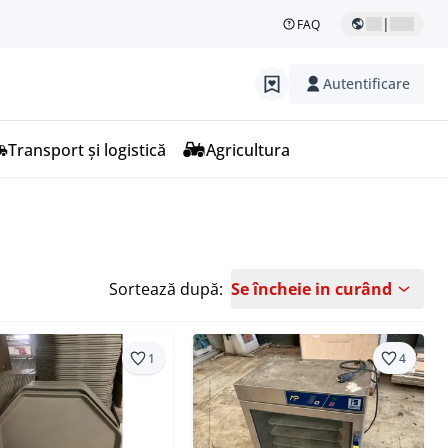
|
FAQ
Autentificare
Transport și logistică
Agricultura
Sortează după:
Se încheie in curând
1
4