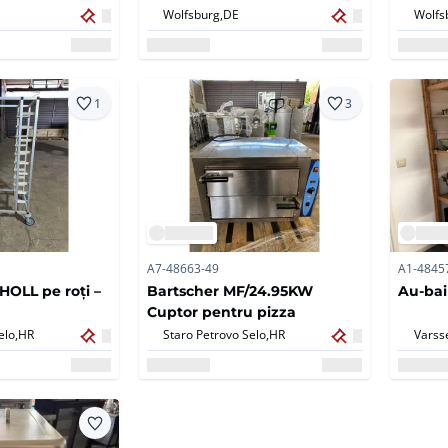
Wolfsburg,
DE
Wolfs
1
3
A7-48663-49
A1-4845
HOLL pe roți –
Bartscher MF/24.95KW
Au-bai
Cuptor pentru pizza
elo,
HR
Staro Petrovo Selo,
HR
Varss