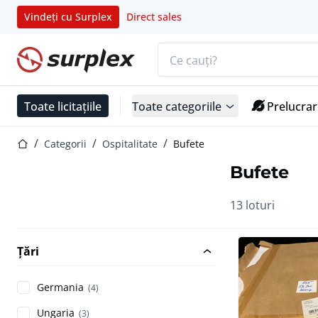
Vindeți cu Surplex
Direct sales
Bara de căutare
Pagina de start
Toate licitațiile
Toate categoriile
Prelucrar
Pagina de start
Categorii
Ospitalitate
Bufete
Bufete
13 loturi
Țări
Germania
(4)
Ungaria
(3)