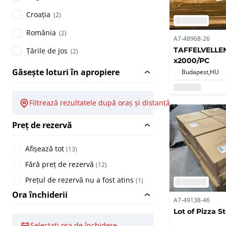
Croația
(2)
România
(2)
A7-48968-26
TAFFELVELLE
Țările de Jos
(2)
x2000/PC
Găsește loturi în apropiere
Budapest,
HU
Filtrează rezultatele după oraș și distanță
Preț de rezervă
Afișează tot
(
13
)
Fără preț de rezervă
(
12
)
Prețul de rezervă nu a fost atins
(
1
)
Ora închiderii
A7-49138-46
Lot of Pizza S
Selectați ora de închidere