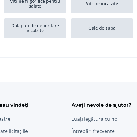
Vitrine frigorifice pentru
Vitrine încalzite
salate
Dulapuri de depozitare
Oale de supa
încalzite
ram
edin
sau vindeți
Aveți nevoie de ajutor?
astre
Luați legătura cu noi
ate licitațiile
Întrebări frecvente