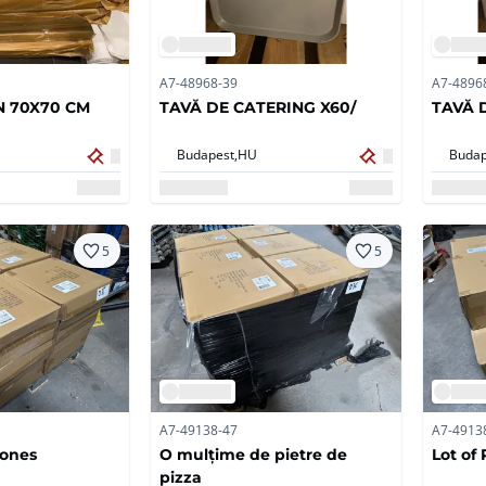
A7-48968-39
A7-4896
N 70X70 CM
TAVĂ DE CATERING X60/
TAVĂ 
Budapest,
HU
Budap
5
5
A7-49138-47
A7-4913
tones
O mulțime de pietre de
Lot of
pizza