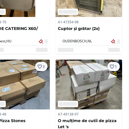
8-70
A1-47354-98
DE CATERING X60/
Cuptor și grătar (2x)
est,
HU
OUDENBOSCH,
NL
3
1
8-48
A7-49138-97
 Pizza Stones
O mulțime de cutii de pizza
Let 's