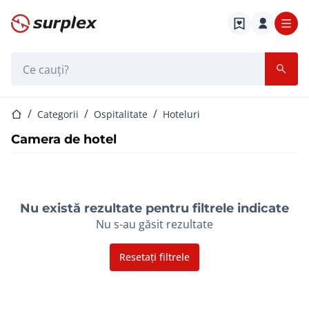
Pagina de start
Bara de căutare
Pagina de start
Categorii
Ospitalitate
Hoteluri
Camera de hotel
Nu există rezultate pentru filtrele indicate
Nu s-au găsit rezultate
Resetați filtrele