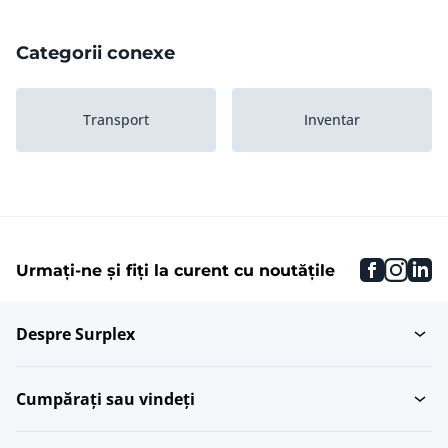
Categorii conexe
Transport
Inventar
faceboo
inst
li
Urmați-ne și fiți la curent cu noutățile
Despre Surplex
Cumpărați sau vindeți