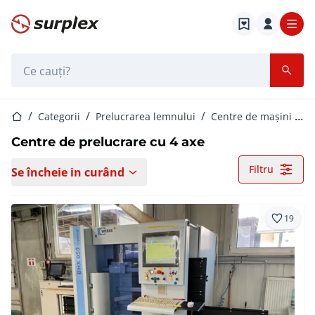
Pagina de start
Bara de căutare
Pagina de start
Categorii
Prelucrarea lemnului
Centre de mașini CNC
Centre de prelucrare cu 4 axe
Filtru
Se încheie in curând
19