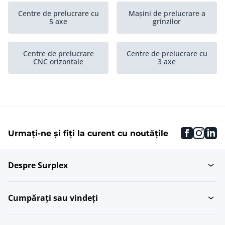
Centre de prelucrare cu
Mașini de prelucrare a
5 axe
grinzilor
Centre de prelucrare
Centre de prelucrare cu
CNC orizontale
3 axe
faceboo
inst
li
Urmați-ne și fiți la curent cu noutățile
Despre Surplex
Cumpărați sau vindeți