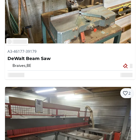
A3-46177-39179
DeWalt Beam Saw
Braives,
BE
2