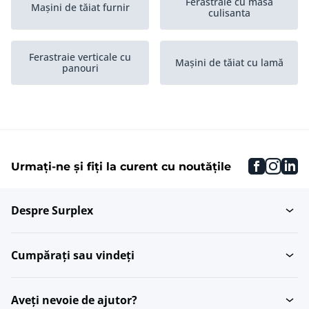
Ferastraie cu masa
Mașini de tăiat furnir
culisanta
Ferastraie verticale cu
Mașini de tăiat cu lamă
panouri
Ferastraie cu brat radial
Ferastraie de spintecat
faceboo
inst
li
Urmați-ne și fiți la curent cu noutățile
Ferastraie cu banda
Diverse mașini de tăiat
Despre Surplex
Drujbe cu roata dintata
conica
Cumpărați sau vindeți
Aveți nevoie de ajutor?