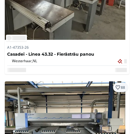
A1-47353-26
Casadei - Linea 43.32 - Fierăstrău panou
Westerhaar,
NL
88