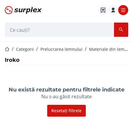
Pagina de start
Bara de căutare
Pagina de start
Categorii
Prelucrarea lemnului
Materiale din lemn ?i tabla
Iroko
Nu există rezultate pentru filtrele indicate
Nu s-au găsit rezultate
Resetați filtrele