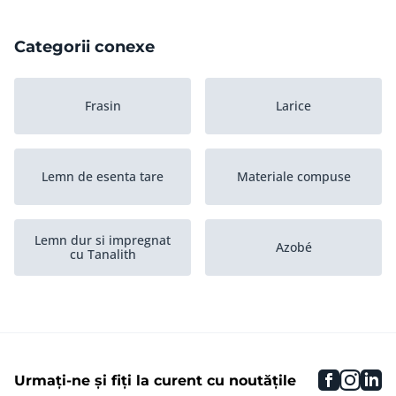
Categorii conexe
Frasin
Larice
Lemn de esenta tare
Materiale compuse
Lemn dur si impregnat
Azobé
cu Tanalith
Merbau
Jatoba
faceboo
inst
li
Urmați-ne și fiți la curent cu noutățile
Placaj
Ar?ar