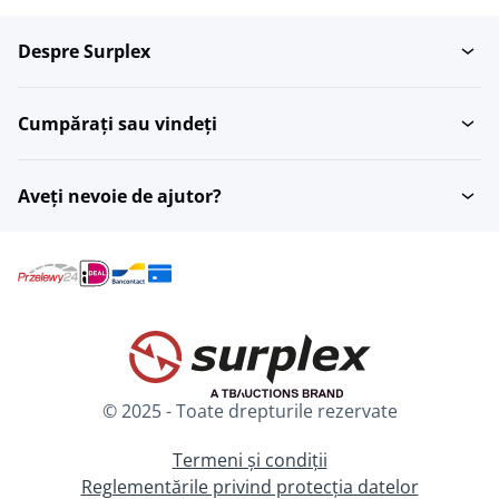
Despre Surplex
Tec
Rasinoase
Cumpărați sau vindeți
Grinzi de stejar ?i
Brad Douglas
trunchiuri de...
Aveți nevoie de ajutor?
Placi aglomerate
Bambus
Placi de acoperire
Cires
© 2025 - Toate drepturile rezervate
Sequoia
Substrat pentru parchet
Termeni și condiții
Reglementările privind protecția datelor