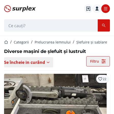
Pagina de start
Bara de căutare
Pagina de start
Categorii
Prelucrarea lemnului
Șlefuire și sablare
Diverse mașini de șlefuit și lustruit
Filtru
Se încheie in curând
22