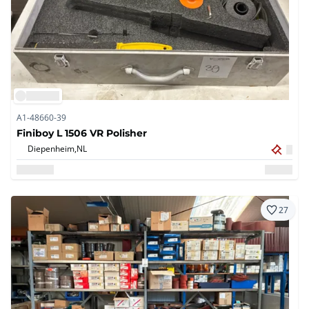
A1-48660-39
Finiboy L 1506 VR Polisher
Diepenheim,
NL
27