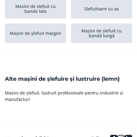
Masini de slefuit cu
Slefuitoare cu ax
banda lata
Mașini de șlefuit cu
Mașini de șlefuit margini
bandă lungă
Mașini de șlefuit cu
Mașini de periat
bandă
Alte mașini de șlefuire și lustruire (lemn)
Mașini de șlefuit cu
Masini de slefuit
cadru
Mașini de șlefuit, lustruit profesionale pentru industrie și
manufacturi