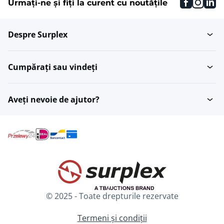
faceboo
inst
li
Urmați-ne și fiți la curent cu noutățile
Despre Surplex
Cumpărați sau vindeți
Aveți nevoie de ajutor?
© 2025 - Toate drepturile rezervate
Termeni și condiții