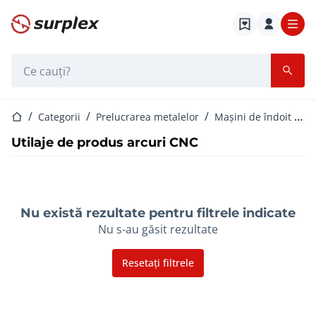
Pagina de start
Bara de căutare
Pagina de start
Categorii
Prelucrarea metalelor
Mașini de îndoit și pliat
Utilaje de produs arcuri CNC
Nu există rezultate pentru filtrele indicate
Nu s-au găsit rezultate
Resetați filtrele