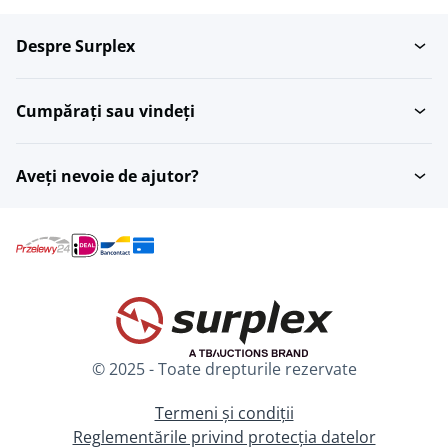
Despre Surplex
Masini de îndoit
Îndoit țevi și țevi
Cumpărați sau vindeți
Decoilatoare
Ma?ini de împachetat
Aveți nevoie de ajutor?
© 2025 - Toate drepturile rezervate
Termeni și condiții
Reglementările privind protecția datelor