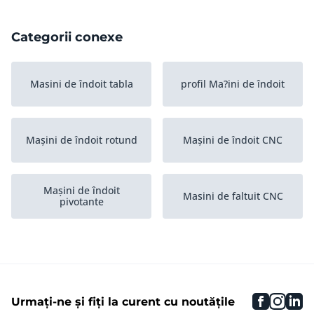
Categorii conexe
Masini de îndoit tabla
profil Ma?ini de îndoit
Mașini de îndoit rotund
Mașini de îndoit CNC
Mașini de îndoit
Masini de faltuit CNC
pivotante
Masini de îndoit cu
Frâne de presa
mandrina
faceboo
inst
li
Urmați-ne și fiți la curent cu noutățile
Îndreptatoare decoilers
Frâne de presa CNC