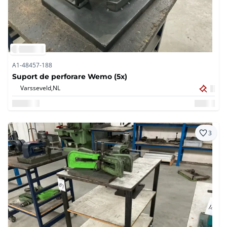
A1-48457-188
Suport de perforare Wemo (5x)
Varsseveld,
NL
3