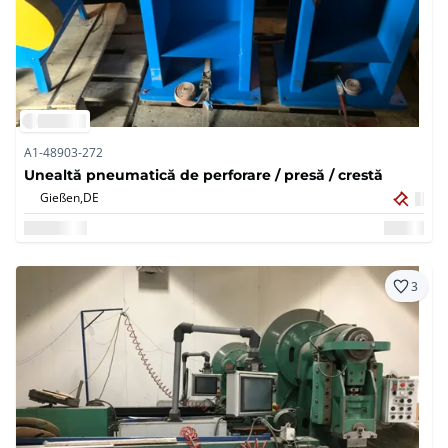
A1-48903-272
Unealtă pneumatică de perforare / presă / crestă
Gießen,
DE
3