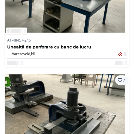
A1-48457-246
Unealtă de perforare cu banc de lucru
Varsseveld,
NL
7