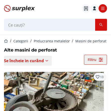
Pagina de start
Bara de căutare
Pagina de start
Categorii
Prelucrarea metalelor
Masini de perforat
Alte masini de perforat
Filtru
Se încheie in curând
13