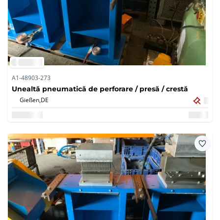
A1-48903-273
Unealtă pneumatică de perforare / presă / crestă
Gießen,
DE