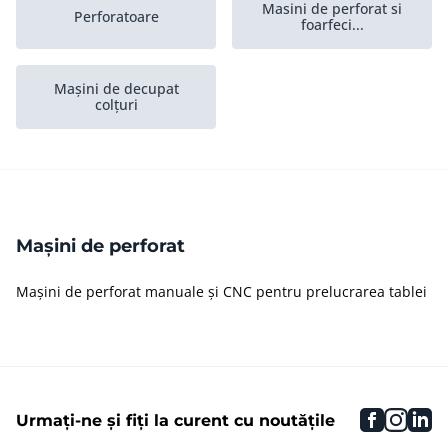
Masini de perforat si
Perforatoare
foarfeci...
Mașini de decupat
colțuri
Mașini de perforat
Mașini de perforat manuale și CNC pentru prelucrarea tablei
faceboo
inst
li
Urmați-ne și fiți la curent cu noutățile