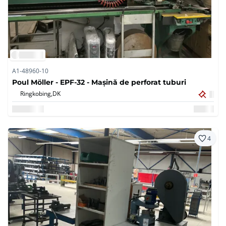
A1-48960-10
Poul Möller - EPF-32 - Mașină de perforat tuburi
Ringkobing,
DK
4