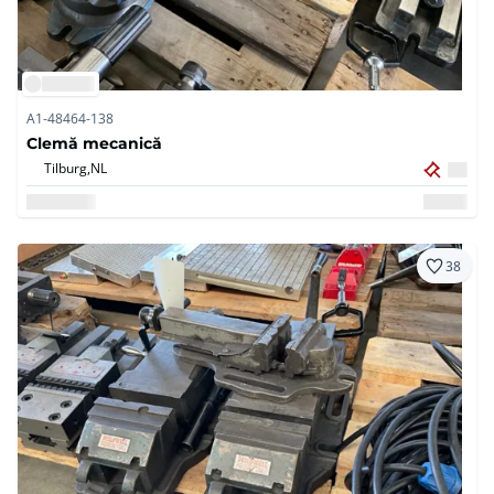
A1-48464-138
Clemă mecanică
Tilburg,
NL
38