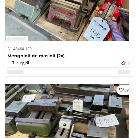
A1-48464-139
Menghină de mașină (2x)
Tilburg,
NL
59