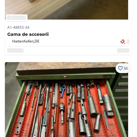
A1-48855-34
Gama de accesorii
Hattenhofen,
DE
36