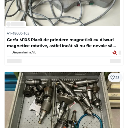
A1-48660-103
Gerfa M105 Placă de prindere magnetică cu discuri
magnetice rotative, astfel încât să nu fie nevoie să
găuri în discuri
Diepenheim,
NL
23