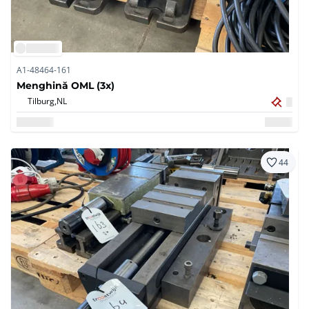
A1-48464-161
Menghină OML (3x)
Tilburg,
NL
44