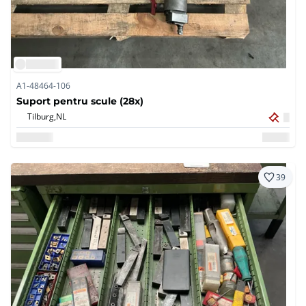
A1-48464-106
Suport pentru scule (28x)
Tilburg,
NL
39