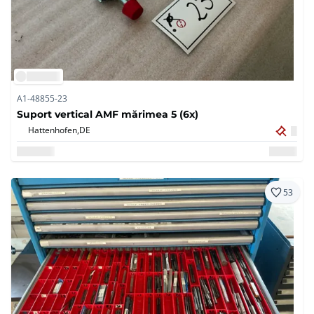
A1-48855-23
Suport vertical AMF mărimea 5 (6x)
Hattenhofen,
DE
53