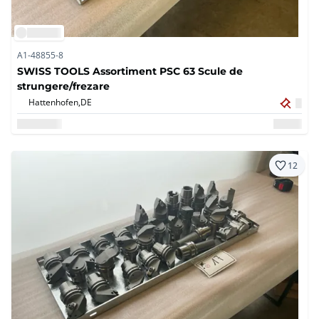
A1-48855-8
SWISS TOOLS Assortiment PSC 63 Scule de
strungere/frezare
Hattenhofen,
DE
12