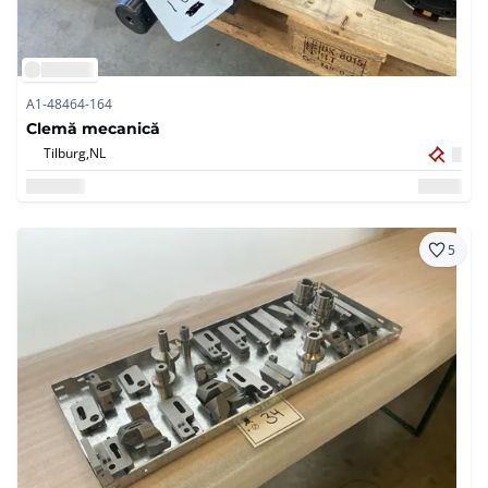
A1-48464-164
Clemă mecanică
Tilburg,
NL
5