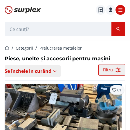
Pagina de start
Bara de căutare
Pagina de start
Categorii
Prelucrarea metalelor
Piese, unelte și accesorii pentru mașini
Filtru
Se încheie in curând
61