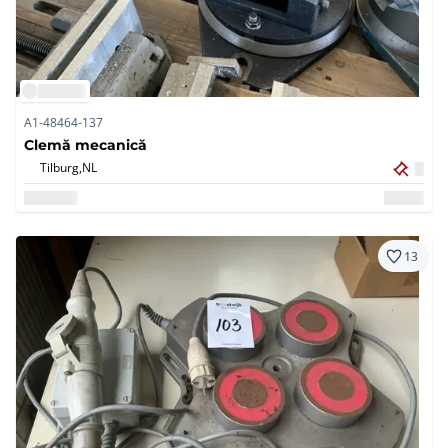
A1-48464-137
Clemă mecanică
Tilburg,
NL
13