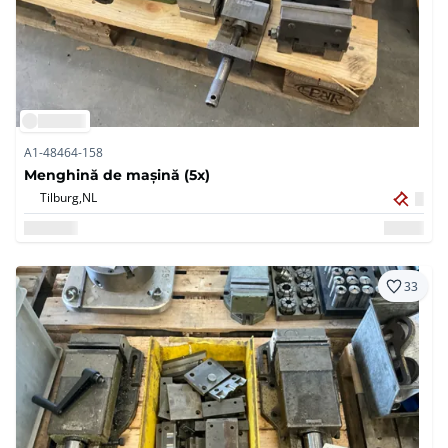
A1-48464-158
Menghină de mașină (5x)
Tilburg,
NL
33