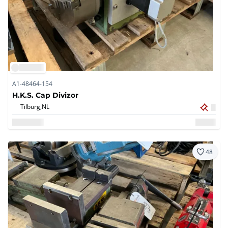
A1-48464-154
H.K.S. Cap Divizor
Tilburg,
NL
48