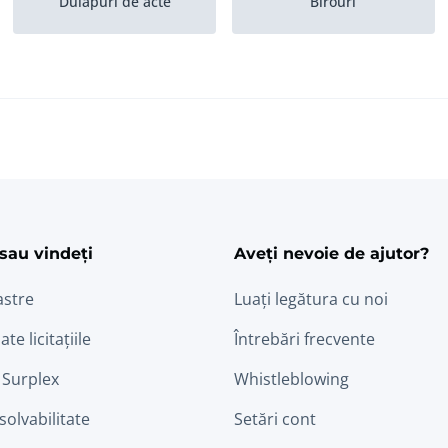
Dulapuri de acte
Birouri
Alte articole de birou
Ghisee de receptie
ram
edin
sau vindeți
Aveți nevoie de ajutor?
astre
Luați legătura cu noi
ate licitațiile
Întrebări frecvente
 Surplex
Whistleblowing
nsolvabilitate
Setări cont