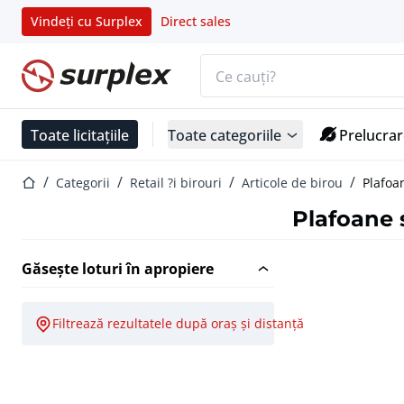
Vindeți cu Surplex
Direct sales
Bara de căutare
Pagina de start
Toate licitațiile
Toate categoriile
Prelucrar
Pagina de start
Categorii
Retail ?i birouri
Articole de birou
Plafoa
Plafoane
Găsește loturi în apropiere
Filtrează rezultatele după oraș și distanță