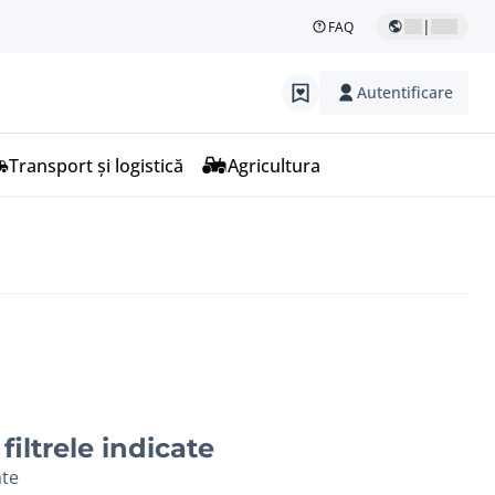
|
FAQ
Autentificare
Transport și logistică
Agricultura
filtrele indicate
ate