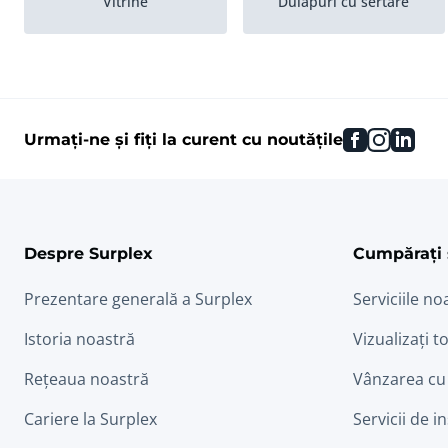
Vitrine
Dulapuri cu sertare
Tablele albe
Pere?i de separare
facebook
instag
link
Urmați-ne și fiți la curent cu noutățile
Despre Surplex
Cumpărați 
Prezentare generală a Surplex
Serviciile no
Istoria noastră
Vizualizați to
Rețeaua noastră
Vânzarea cu
Cariere la Surplex
Servicii de i