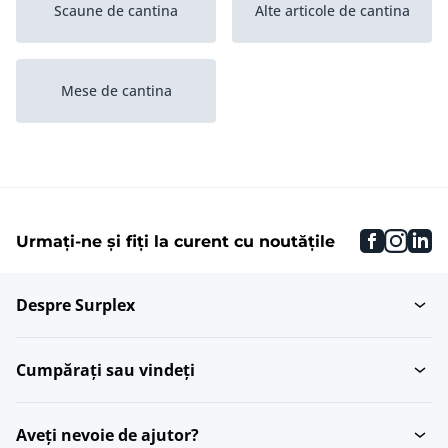
Scaune de cantina
Alte articole de cantina
Mese de cantina
faceboo
inst
li
Urmați-ne și fiți la curent cu noutățile
Despre Surplex
Cumpărați sau vindeți
Aveți nevoie de ajutor?