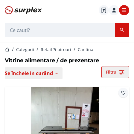
Pagina de start
Bara de căutare
Pagina de start
Categorii
Retail ?i birouri
Cantina
Vitrine alimentare / de prezentare
Filtru
Se încheie in curând