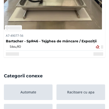
A7-49077-56
Bartscher - SpR46 - Tejghea de mâncare / Expoziții
Sibiu,
RO
Categorii conexe
Automate
Racitoare cu apa