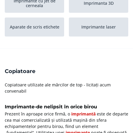
Imprimante cu jet de
Imprimanta 3D
cerneala
Aparate de scris etichete
Imprimante laser
Imprimante
Imprimante industriale
multifunctionale
Copiatoare
Eliminare
Ma?ini de legat
Copiatoare utilizate ale mărcilor de top - licitați acum
convenabil
Alte imprimante si
Ma?ini de împachetat
copiatoare
Imprimante-de nelipsit în orice birou
Prezent în aproape orice firmă, o
imprimantă
este de departe
cea mai comercializată și utilizată mașină din sfera
echipamentelor pentru birou, fiind un element
„fundamental”. Utilitatea unei
imprimante
poate fi observată