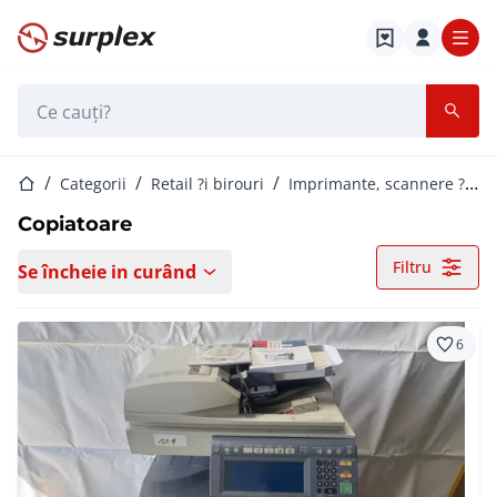
Pagina de start
Bara de căutare
Pagina de start
Categorii
Retail ?i birouri
Imprimante, scannere ?i copiatoare
Copiatoare
Filtru
Se încheie in curând
6