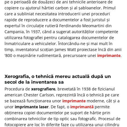
pe o perioadă de douăzeci de ani tehnicile anterioare de
copiere cu ajutorul hârtiei carbon și al șabloanelor. Primul
care a subliniat necesitatea introducerii unei proceduri
rapide de reproducere a documentelor a fost juristul și
expertul în circulație rutieră Ferdinando Meomartini din
Campania, în 1937, când a sugerat autorităților competente
utilizarea fotografiei pentru catalogarea documentelor de
înmatriculare a vehiculelor. Întorcându-ne și mai mult în
timp, inventatorul scoțian James Watt proiectase încă din anii
'800 o mașinărie rudimentară, precursoare unei
imprimante
.
Xerografia, o tehnică mereu actuală după un
secol de la inventarea sa
Procedura de
xerografiere
, brevetată în 1938 de fizicianul
american Chester Carlson, reprezintă încă o tehnică pe care
se bazează funcționarea unor
imprimante
moderne, cât și a
unor
imprimante laser
. De fapt, o
imprimantă
permite
obținerea copiei documentelor pe suport de hârtie prin
combinarea tehnicilor de tip optic sau fotografic. Procesul de
fotocopiere are loc în diferite faze cu utilizarea unui cilindru