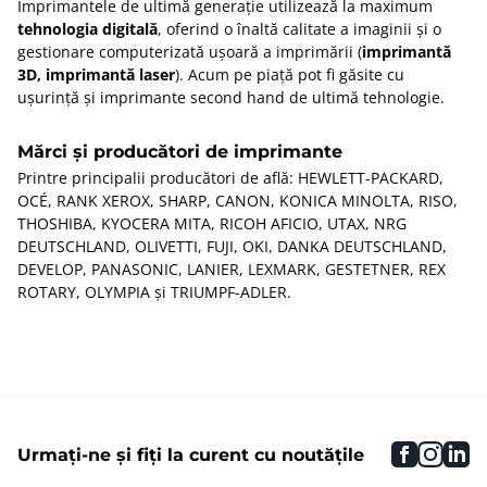
Imprimantele de ultimă generație utilizează la maximum
tehnologia digitală
, oferind o înaltă calitate a imaginii și o
gestionare computerizată ușoară a imprimării (
imprimantă
3D, imprimantă laser
). Acum pe piață pot fi găsite cu
ușurință și imprimante second hand de ultimă tehnologie.
Mărci și producători de imprimante
Printre principalii producători de află: HEWLETT-PACKARD,
OCÉ, RANK XEROX, SHARP, CANON, KONICA MINOLTA, RISO,
THOSHIBA, KYOCERA MITA, RICOH AFICIO, UTAX, NRG
DEUTSCHLAND, OLIVETTI, FUJI, OKI, DANKA DEUTSCHLAND,
DEVELOP, PANASONIC, LANIER, LEXMARK, GESTETNER, REX
ROTARY, OLYMPIA și TRIUMPF-ADLER.
faceboo
inst
li
Urmați-ne și fiți la curent cu noutățile