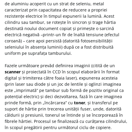
de aluminiu acoperit cu un strat de seleniu, metal
caracterizat prin capacitatea de reducere a propriei
rezistențe electrice în timpul expunerii la lumină. Acest
cilindru sau tambur, se rotește în sincron și trage hârtia
destinată noului document copiat și primește o sarcină
electrică negativă –printr-un fir de înaltă tensiune (efectul
coroană) – care apoi persistă (datorită fotosensibilității
seleniului în absența luminii) după ce a fost distribuită
uniform pe suprafața tamburului.
Fazele următoare prevăd definirea imaginii (citită de un
scanner
și proiectată în CCD în scopul elaborării în format
digital și trimiterea către foaia laser), expunerea acesteia
(prin laser sau diode și un joc de lentile și oglinzi imaginea
este „imprimată” pe tambur sub formă de pozitiv original ca
potențial electric) și deci dezvoltarea, fază în care imaginea
prinde formă, prin „încărcarea” cu
toner
, și transferul pe
suport de hârtie prin trecerea unității fuser, unde, datorită
căldurii și presiunii, tonerul se întinde și se încorporează în
fibrele hârtiei. Procesul se finalizează cu curățarea cilindrului,
în scopul pregătirii pentru următorul ciclu de copiere.