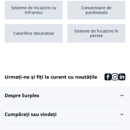
Sisteme de încalzire cu
Convectoare de
infrarosu
pardoseala
Sisteme de încalzire în
Calorifere decorative
perete
Boilere de înalta
Termostate
eficienta
faceboo
inst
li
Urmați-ne și fiți la curent cu noutățile
Pompe de încalzire
Circulatoare
centrala
Despre Surplex
Sisteme de încalzire
Încalzitoare
centrala
Cumpărați sau vindeți
Instalatii de încalzire
Radiatoare
industriale