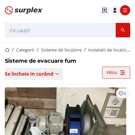
Pagina de start
Bara de căutare
Pagina de start
Categorii
Sisteme de încalzire
Instalatii de încalzire centrala
Sisteme de evacuare fum
Filtru
Se încheie in curând
6