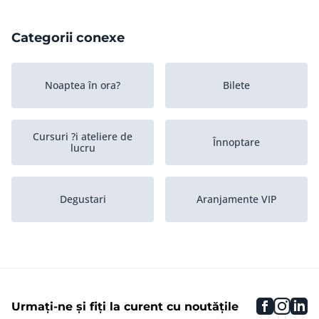
Categorii conexe
Noaptea în ora?
Bilete
Cursuri ?i ateliere de
Înnoptare
lucru
Degustari
Aranjamente VIP
Vouchere
Mese în ora?
faceboo
inst
li
Urmați-ne și fiți la curent cu noutățile