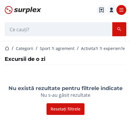
Pagina de start
Bara de căutare
Pagina de start
Categorii
Sport ?i agrement
Activita?i ?i experien?e
Excursii de o zi
Nu există rezultate pentru filtrele indicate
Nu s-au găsit rezultate
Resetați filtrele