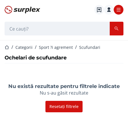
Pagina de start
Bara de căutare
Pagina de start
Categorii
Sport ?i agrement
Scufundari
Ochelari de scufundare
Nu există rezultate pentru filtrele indicate
Nu s-au găsit rezultate
Resetați filtrele