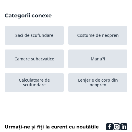
Categorii conexe
Saci de scufundare
Costume de neopren
Camere subacvatice
Manu?i
Calculatoare de
Lenjerie de corp din
scufundare
neopren
Altele
Protec?ie UV
faceboo
inst
li
Urmați-ne și fiți la curent cu noutățile
Capace
Ochelari de snorkel