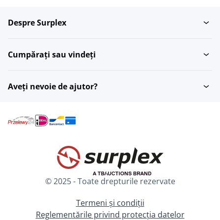
Despre Surplex
Încal?aminte pentru apa
Snorkels
Cumpărați sau vindeți
Ceasuri de scufundare
Costume de scufundare
Aveți nevoie de ajutor?
Rezervoare de
Cu?ite de scufundare
scufundare
Lumini de scufundare
Labe de înot
© 2025 - Toate drepturile rezervate
Regulatoare de
Unita?i respiratorii
flotabilitate
Termeni și condiții
Reglementările privind protecția datelor