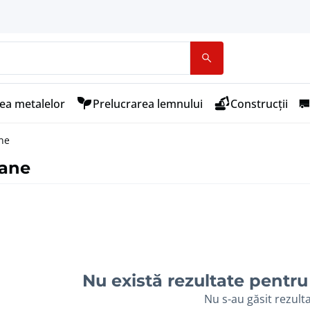
ea metalelor
Prelucrarea lemnului
Construcții
ne
oane
Nu există rezultate pentru 
Nu s-au găsit rezult