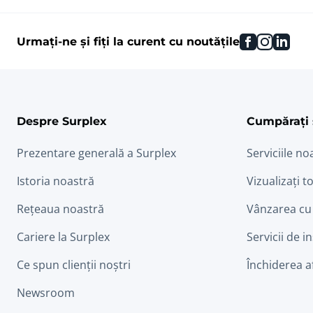
facebook
instag
link
Urmați-ne și fiți la curent cu noutățile
Despre Surplex
Cumpărați 
Prezentare generală a Surplex
Serviciile no
Istoria noastră
Vizualizați to
Rețeaua noastră
Vânzarea cu
Cariere la Surplex
Servicii de i
Ce spun clienții noștri
Închiderea a
Newsroom