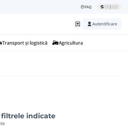
|
FAQ
Autentificare
Transport și logistică
Agricultura
filtrele indicate
ate