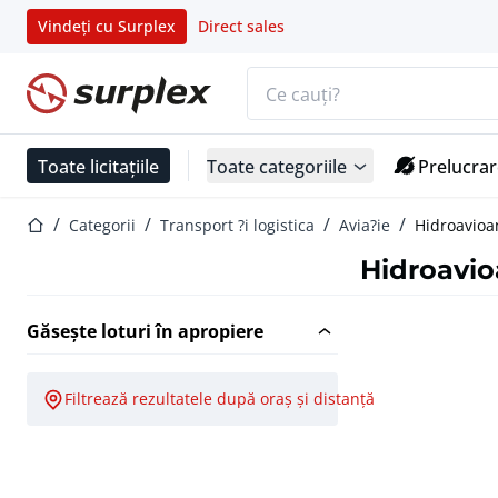
Vindeți cu Surplex
Direct sales
Bara de căutare
Pagina de start
Toate licitațiile
Toate categoriile
Prelucrar
Pagina de start
Categorii
Transport ?i logistica
Avia?ie
Hidroavioa
Hidroavi
Găsește loturi în apropiere
Filtrează rezultatele după oraș și distanță