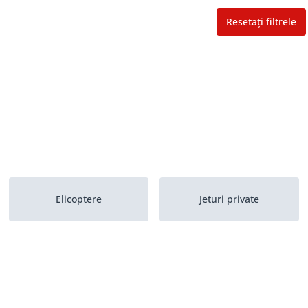
Resetați filtrele
Elicoptere
Jeturi private