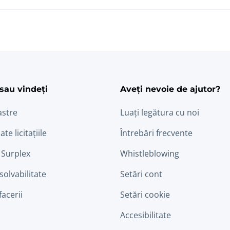
ram
edin
sau vindeți
Aveți nevoie de ajutor?
astre
Luați legătura cu noi
ate licitațiile
Întrebări frecvente
 Surplex
Whistleblowing
nsolvabilitate
Setări cont
facerii
Setări cookie
Accesibilitate