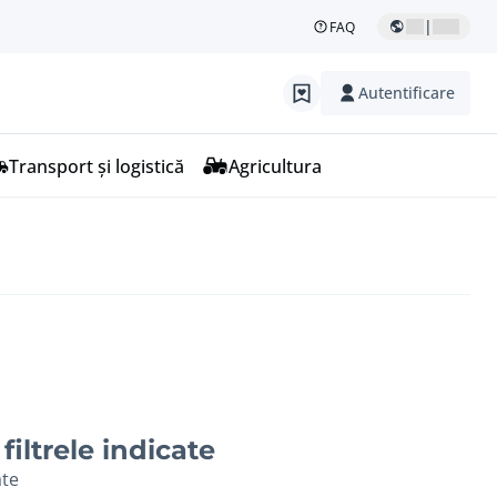
|
FAQ
Autentificare
Transport și logistică
Agricultura
filtrele indicate
ate