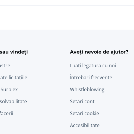
ram
edin
sau vindeți
Aveți nevoie de ajutor?
astre
Luați legătura cu noi
ate licitațiile
Întrebări frecvente
 Surplex
Whistleblowing
nsolvabilitate
Setări cont
facerii
Setări cookie
Accesibilitate