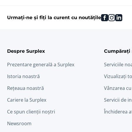
facebook
instag
link
Urmați-ne și fiți la curent cu noutățile
Despre Surplex
Cumpărați 
Prezentare generală a Surplex
Serviciile no
Istoria noastră
Vizualizați to
Rețeaua noastră
Vânzarea cu
Cariere la Surplex
Servicii de i
Ce spun clienții noștri
Închiderea a
Newsroom