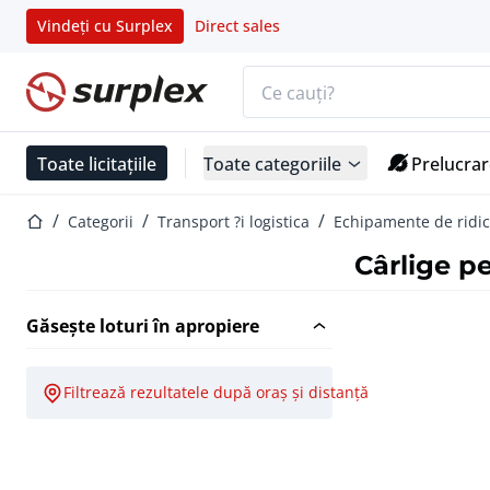
Vindeți cu Surplex
Direct sales
Bara de căutare
Pagina de start
Toate licitațiile
Toate categoriile
Prelucrar
Pagina de start
Categorii
Transport ?i logistica
Echipamente de ridi
Cârlige p
Găsește loturi în apropiere
Filtrează rezultatele după oraș și distanță