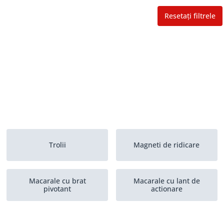
Resetați filtrele
Trolii
Magneti de ridicare
Macarale cu brat
Macarale cu lant de
pivotant
actionare