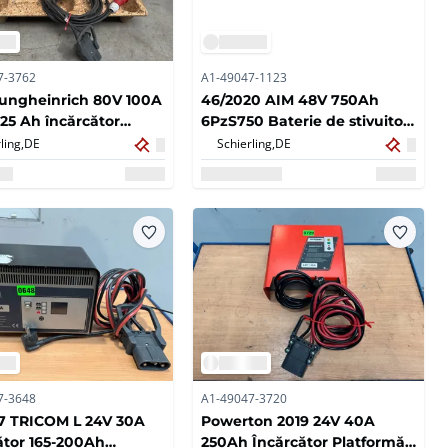
7-3762
A1-49047-1123
ungheinrich 80V 100A
46/2020 AIM 48V 750Ah
625 Ah încărcător
6PzS750 Baterie de stivuitor
or electric
Stivuitor electric Stivuitor
ling,
DE
Schierling,
DE
Linde E20L Jungheinrich
EFG
7-3648
A1-49047-3720
7 TRICOM L 24V 30A
Powerton 2019 24V 40A
ător 165-200Ah
250Ah Încărcător Platformă