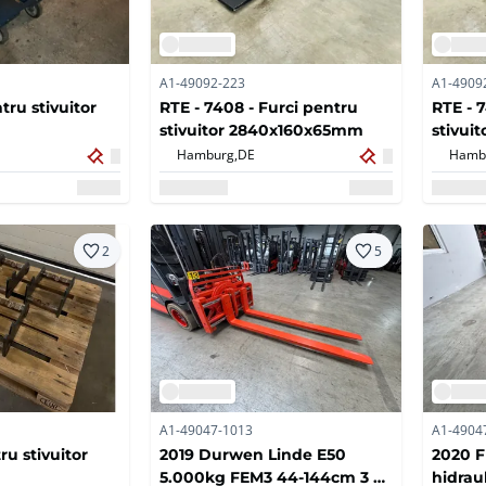
A1-49092-223
A1-4909
ru stivuitor
RTE - 7408 - Furci pentru
RTE - 
stivuitor 2840x160x65mm
stivui
Hamburg,
DE
Hamb
2
5
A1-49047-1013
A1-4904
ru stivuitor
2019 Durwen Linde E50
2020 F
5.000kg FEM3 44-144cm 3 +
hidrau