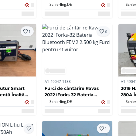
4 + 5 supapă Clemă rotativă
235cm 
Schierling,
DE
Schier
360° + reglator de dișuri +
schimbător lateral
1
3
A1-49047-1138
A1-4904
Futur Smart
Furci de cântărire Ravas
2019 H
ență Înaltă
2022 iForks-32 Bateria
280A Î
rmă Încărcător
Bluetooth FEM2 2.500 kg
Stivuit
Schierling,
DE
Schier
Furci pentru stivuitor
pentru
1