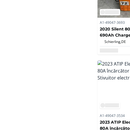
A1-49047-3693
2020 Silent 8
690Ah Charger
electric încăr
Schierling,
DE
A1-49047-3534
2023 ATIP Ele
80A încărcător