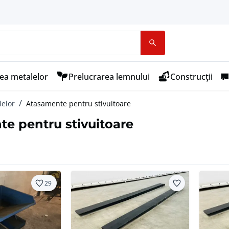
ea metalelor
Prelucrarea lemnului
Construcții
lelor
Atasamente pentru stivuitoare
e pentru stivuitoare
29