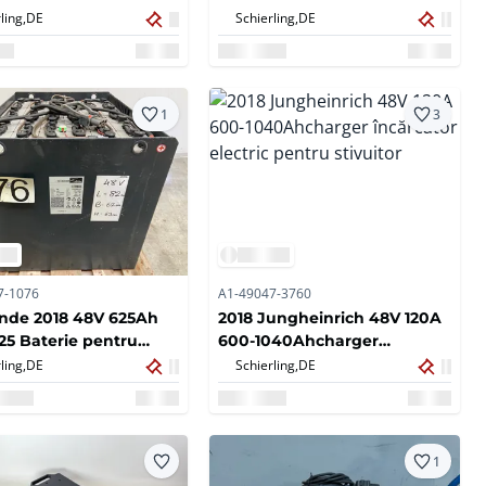
tor pentru pallet și
Furnică Încărcător electric
ling,
DE
Schierling,
DE
or încărcător electric
pentru stivuitor
1
3
7-1076
A1-49047-3760
inde 2018 48V 625Ah
2018 Jungheinrich 48V 120A
25 Baterie pentru
600-1040Ahcharger
tor 83x63x63cm 49,96
încărcător electric pentru
ling,
DE
Schierling,
DE
stivuitor
1