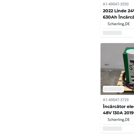
A1-49047-3550
2022 Linde 24
630Ah Încărcă
Furnici Stivui
Schierling,
DE
electric
A1-49047-3729
Încărcător el
48V 130A 2019
Schierling,
DE