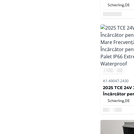
Stivuitor elect
Schierling,
DE
A1-49047-2430
2025 TCE 24V
Încărcător pe
Mare Frecven
Schierling,
DE
Încărcător pe
Palet IP66 Ex
Waterproof