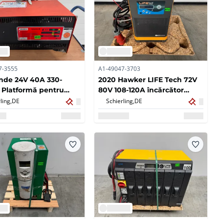
7-3555
A1-49047-3703
inde 24V 40A 330-
2020 Hawker LIFE Tech 72V
Platformă pentru
80V 108-120A încărcător
or Încărcător electric
pentru stivuitor electric
ling,
DE
Schierling,
DE