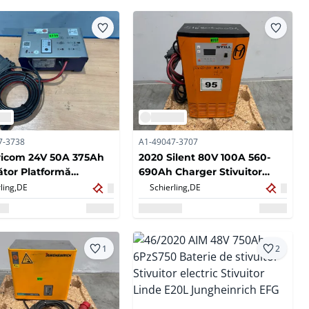
7-3738
A1-49047-3707
ricom 24V 50A 375Ah
2020 Silent 80V 100A 560-
ător Platformă
690Ah Charger Stivuitor
lor Stivuitor electric
electric încărcător
ling,
DE
Schierling,
DE
1
2