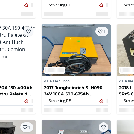
ric
furnici Stivuitor Încărcător
Încărcă
Schierling,
DE
Schier
Încărcător
stivuit
1
A1-49047-3655
A1-4904
 30A 150-400Ah
2017 Jungheinrich SLH090
2018 L
ntru Palete de
24V 100A 500-625Ah
5PzS 6
ță Ant Huch
încărcător stivuitor electric
stivui
Schierling,
DE
Schier
ntru Camion
încărcător
Volt
treme
1