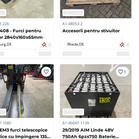
2-226
A1-48053-2
7408 - Furci pentru
Accesorii pentru stivuitor
tor 2840x160x65mm
urg,
DE
Rhede,
DE
1
7-1080
A1-49047-1139
EM3 furci telescopice
29/2019 AIM Linde 48V
lice cu împingere 135-
750Ah 6pzs750 Baterie