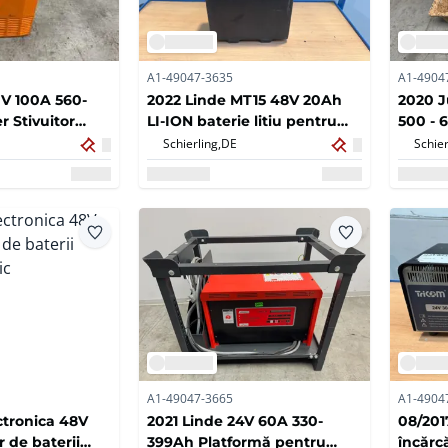
A1-49047-3635
A1-4904
0V 100A 560-
2022 Linde MT15 48V 20Ah
2020 J
 Stivuitor
LI-ION baterie litiu pentru
500 - 
cător
furnici
stivuit
Schierling,
DE
Schier
A1-49047-3665
A1-4904
ctronica 48V
2021 Linde 24V 60A 330-
08/201
 de baterii
399Ah Platformă pentru
încărc