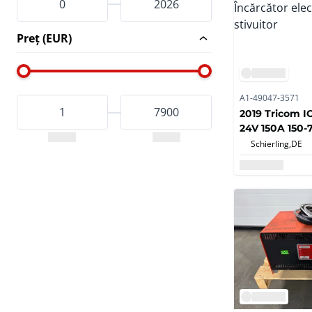
Preț (EUR)
A1-49047-3571
2019 Tricom IO
24V 150A 150
Încărcător ele
Schierling,
DE
stivuitor