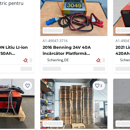
A1-49047-3716
A1-4904
N Litiu LI-ion
2016 Benning 24V 40A
2021 L
-750Ah
încărcător Platformă
420Ah 
ctric pentru
Furnicilor Stivuitor electric
stivuit
Schierling,
DE
Schier
Încărcător
3