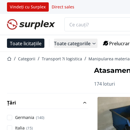
Vindeți cu Surplex
Direct sales
Bara de căutare
Pagina de start
Toate licitațiile
Toate categoriile
Prelucrar
Pagina de start
Categorii
Transport ?i logistica
Manipularea materia
Atasament
174 loturi
Țări
Germania
(140)
Italia
(15)