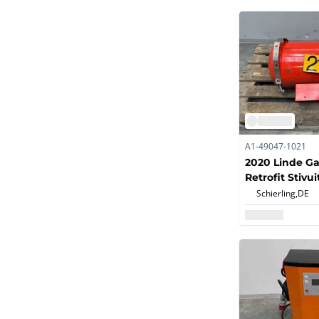
A1-49047-1021
2020 Linde Ga
Retrofit Stivu
Stivuitor pe 
Schierling,
DE
H30T H35T