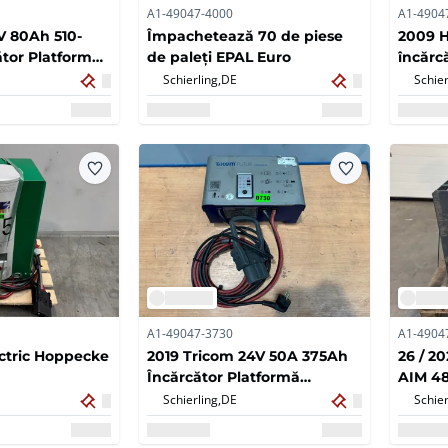
A1-49047-4000
A1-4904
V 80Ah 510-
Împachetează 70 de piese
2009 
tor Platformă
de paleți EPAL Euro
încărcă
tor Încărcător
Schierling,
DE
Schier
A1-49047-3730
A1-4904
ectric Hoppecke
2019 Tricom 24V 50A 375Ah
26 / 20
Încărcător Platformă
AIM 4
Furnicilor Stivuitor electric
Bateri
Schierling,
DE
Schier
Stivuit