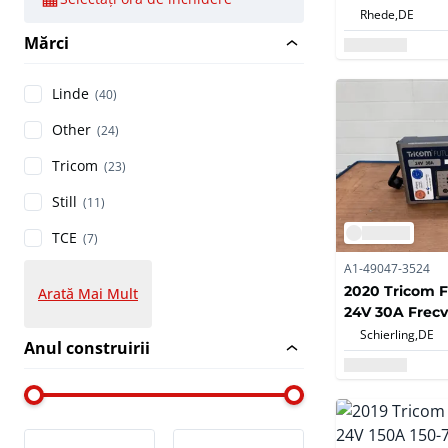
Rhede,
DE
Mărci
Linde
(40)
Other
(24)
Tricom
(23)
Still
(11)
TCE
(7)
A1-49047-3524
2020 Tricom 
Arată Mai Mult
24V 30A Frecv
Furnici Platfo
Schierling,
DE
Anul construirii
Încărcător