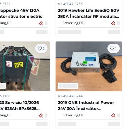
7-3722
A1-49047-3756
Hoppecke 48V 130A
2019 Hawker Life SeediQ 80V
tor stivuitor electric
280A Încărcător RF modular
Stivuitor Încărcător electric
ling,
DE
Schierling,
DE
pentru stivuitor
2
1
7-1160
A1-49047-3744
23 Serviciu 10/2026
2019 GNB Industrial Power
8V 625Ah 5PzS625
24V 30A Încărcător
a pentru stivuitor
Platformă Furnică Stivuitor
ling,
DE
Schierling,
DE
or electric
electric Încărcător electric