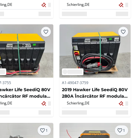
3.000kg Stivuitor
pentru stivuitor Baterie
ling,
DE
Schierling,
DE
Baterie 83x73x63cm Linde
E20 Jungheinrich EFG
7-3755
A1-49047-3759
awker Life SeediQ 80V
2019 Hawker Life SeediQ 80V
ncărcător RF modular
280A Încărcător RF modular
or Încărcător electric
Stivuitor Încărcător electric
ling,
DE
Schierling,
DE
 stivuitor
pentru stivuitor
1
1