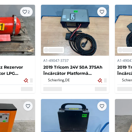
2
A1-49047-3737
A1-4904
z Rezervor
2019 Tricom 24V 50A 375Ah
2019 T
itor LPG
Încărcător Platformă
Încărc
gaz H20T H25T
Furnicilor Stivuitor electric
Furnici
Schierling,
DE
Schier