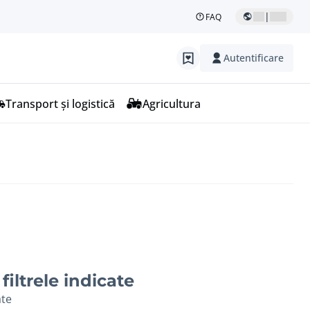
|
FAQ
Autentificare
Transport și logistică
Agricultura
filtrele indicate
ate