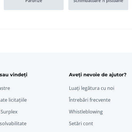
Parbrize
Schimbatoare ?i pistoane
ram
edin
sau vindeți
Aveți nevoie de ajutor?
astre
Luați legătura cu noi
ate licitațiile
Întrebări frecvente
 Surplex
Whistleblowing
nsolvabilitate
Setări cont