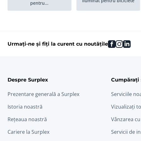
Iluminat pentru biciclete
pentru...
Ghidon
Remorci pentru biciclete
facebook
instag
link
Urmați-ne și fiți la curent cu noutățile
Despre Surplex
Cumpărați 
Prezentare generală a Surplex
Serviciile no
Istoria noastră
Vizualizați to
Rețeaua noastră
Vânzarea cu
Cariere la Surplex
Servicii de i