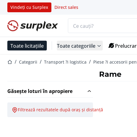
Vindeți cu Surplex
Direct sales
Bara de căutare
Pagina de start
Toate licitațiile
Toate categoriile
Prelucrar
Pagina de start
Categorii
Transport ?i logistica
Piese ?i accesorii pen
Rame
Găsește loturi în apropiere
Filtrează rezultatele după oraș și distanță