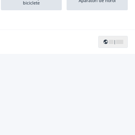
Aparatori de noroi
biciclete
|