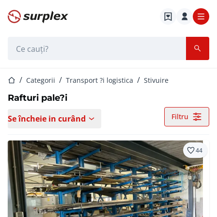
Pagina de start
Bara de căutare
Pagina de start
Categorii
Transport ?i logistica
Stivuire
Rafturi pale?i
Filtru
Se încheie in curând
44