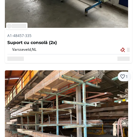
A1-48457-335
Suport cu consolă (2x)
Varsseveld,
NL
1