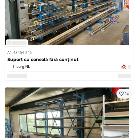
A1-48464-246
Suport cu consolă fără conținut
Tilburg,
NL
34