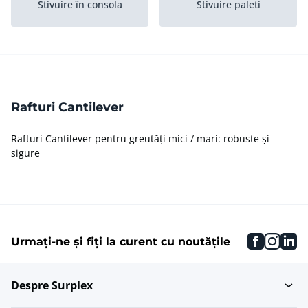
Stivuire în consola
Stivuire paleti
Rafturi Cantilever
Rafturi Cantilever pentru greutăți mici / mari: robuste și
sigure
faceboo
inst
li
Urmați-ne și fiți la curent cu noutățile
Despre Surplex