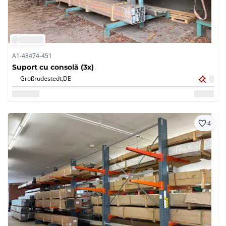
A1-48474-451
Suport cu consolă (3x)
Großrudestedt,
DE
4