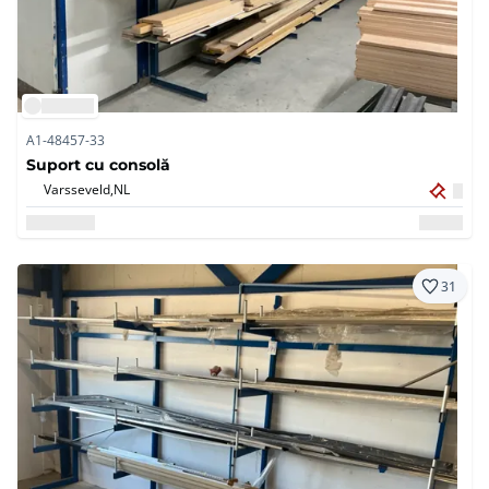
A1-48457-33
Suport cu consolă
Varsseveld,
NL
31