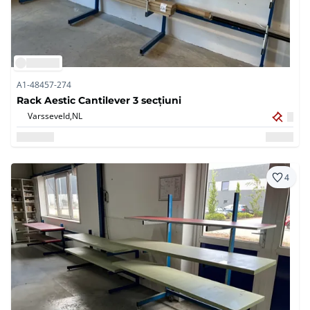
A1-48457-274
Rack Aestic Cantilever 3 secțiuni
Varsseveld,
NL
4