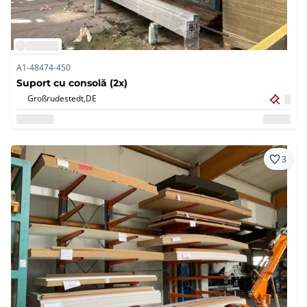
A1-48474-450
Suport cu consolă (2x)
Großrudestedt,
DE
3