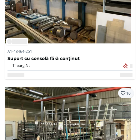
A1-48464-251
Suport cu consolă fără conținut
Tilburg,
NL
10