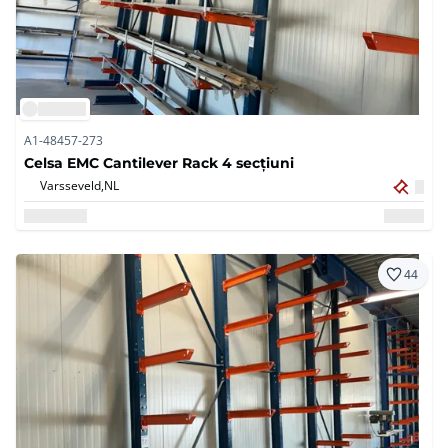
A1-48457-273
Celsa EMC Cantilever Rack 4 secțiuni
Varsseveld,
NL
44