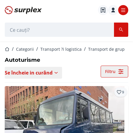
Pagina de start
Bara de căutare
Pagina de start
Categorii
Transport ?i logistica
Transport de grup
Autoturisme
Filtru
Se încheie in curând
9