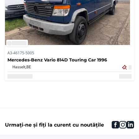
A3-46175-5005
Mercedes-Benz Vario 814D Touring Car 1996
Hasselt,
BE
faceboo
inst
li
Urmați-ne și fiți la curent cu noutățile