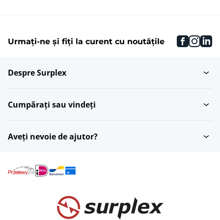
faceboo
inst
li
Urmați-ne și fiți la curent cu noutățile
Despre Surplex
Cumpărați sau vindeți
Aveți nevoie de ajutor?