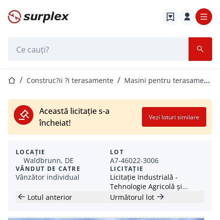
Pagina de start
Bara de căutare
Pagina de start
Construc?ii ?i terasamente
Masini pentru terasamente
Această licitație s-a
Vezi loturi similare
încheiat!
LOCAȚIE
LOT
Waldbrunn, DE
A7-46022-3006
VÂNDUT DE CATRE
LICITAȚIE
Vânzător individual
Licitație Industrială -
Tehnologie Agricolă și
Utilaje pentru Mutarea
Lotul anterior
Următorul lot
Pământului