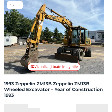
1
/
38
Articolul anterior
Articolu
Vizualizați toate imaginile
1993 Zeppelin ZM13B Zeppelin ZM13B
Wheeled Excavator – Year of Construction
1993