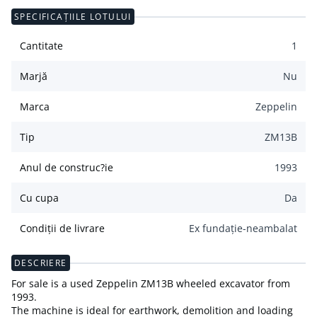
SPECIFICAȚIILE LOTULUI
Cantitate
1
Marjă
Nu
Marca
Zeppelin
Tip
ZM13B
Anul de construc?ie
1993
Cu cupa
Da
Condiții de livrare
Ex fundație-neambalat
DESCRIERE
For sale is a used Zeppelin ZM13B wheeled excavator from
1993.
The machine is ideal for earthwork, demolition and loading