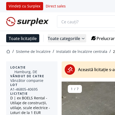
Vindeți cu Surplex
Direct sales
Bara de căutare
Pagina de start
Toate licitațiile
Toate categoriile
Prelucrar
Pagina de start
Sisteme de încalzire
Instalatii de încalzire centrala
2
LOCAȚIE
Această licitație s-a
Hamburg, DE
VÂNDUT DE CATRE
Vânzător companie
LOT
A1-46805-40695
1
/
7
LICITAȚIE
D | ex BOELS Rental -
Utilaje de construcții,
utilaje, scule electrice -
Loturi de la 1 EUR