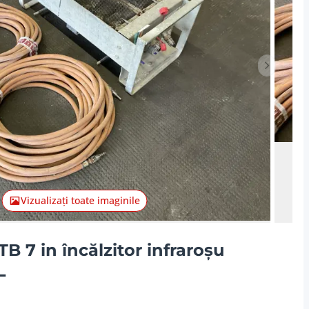
Articolul
Vizualizați toate imaginile
B 7 in încălzitor infraroșu
L