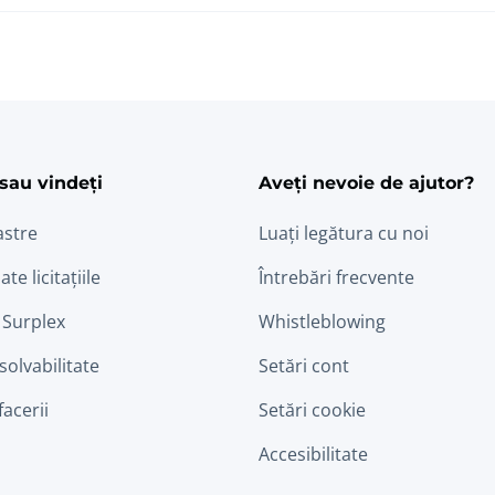
ram
edin
sau vindeți
Aveți nevoie de ajutor?
astre
Luați legătura cu noi
ate licitațiile
Întrebări frecvente
 Surplex
Whistleblowing
nsolvabilitate
Setări cont
facerii
Setări cookie
Accesibilitate