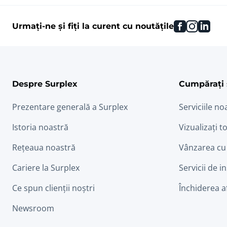
facebook
instag
link
Urmați-ne și fiți la curent cu noutățile
Despre Surplex
Cumpărați 
Prezentare generală a Surplex
Serviciile no
Istoria noastră
Vizualizați to
Rețeaua noastră
Vânzarea cu
Cariere la Surplex
Servicii de i
Ce spun clienții noștri
Închiderea a
Newsroom