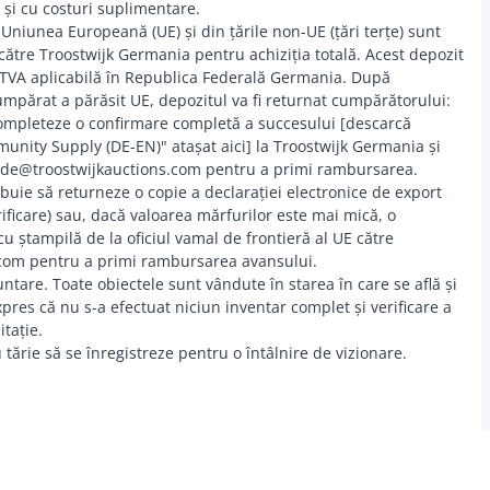
 și cu costuri suplimentare.
 Uniunea Europeană (UE) și din țările non-UE (țări terțe) sunt
către Troostwijk Germania pentru achiziția totală. Acest depozit
 TVA aplicabilă în Republica Federală Germania. După
umpărat a părăsit UE, depozitul va fi returnat cumpărătorului:
completeze o confirmare completă a succesului [descarcă
nity Supply (DE-EN)" atașat aici] la Troostwijk Germania și
t.de@troostwijkauctions.com pentru a primi rambursarea.
buie să returneze o copie a declarației electronice de export
ficare) sau, dacă valoarea mărfurilor este mai mică, o
u ștampilă de la oficiul vamal de frontieră al UE către
com pentru a primi rambursarea avansului.
oluntare. Toate obiectele sunt vândute în starea în care se află și
xpres că nu s-a efectuat niciun inventar complet și verificare a
itație.
 tărie să se înregistreze pentru o întâlnire de vizionare.