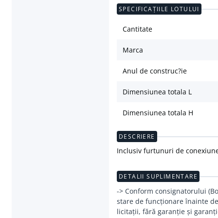
SPECIFICAȚIILE LOTULUI
Cantitate
Marca
Anul de construc?ie
Dimensiunea totala L
Dimensiunea totala H
DESCRIERE
Inclusiv furtunuri de conexiune
DETALII SUPLIMENTARE
-> Conform consignatorului (Boel
stare de funcționare înainte de
licitații, fără garanție și garanți