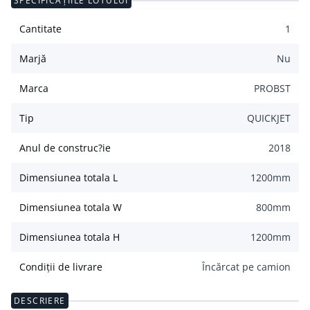
SPECIFICAȚIILE LOTULUI
Cantitate
1
Marjă
Nu
Marca
PROBST
Tip
QUICKJET
Anul de construc?ie
2018
Dimensiunea totala L
1200
mm
Dimensiunea totala W
800
mm
Dimensiunea totala H
1200
mm
Condiții de livrare
Încărcat pe camion
DESCRIERE