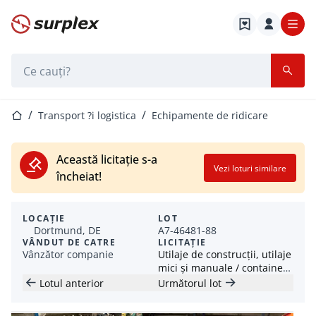
Pagina de start
Bara de căutare
Pagina de start
Transport ?i logistica
Echipamente de ridicare
Această licitație s-a
Vezi loturi similare
încheiat!
LOCAȚIE
LOT
Dortmund, DE
A7-46481-88
VÂNDUT DE CATRE
LICITAȚIE
Vânzător companie
Utilaje de construcții, utilaje
mici și manuale / containere
/ remorci de construcții
Lotul anterior
Următorul lot
(HKL)