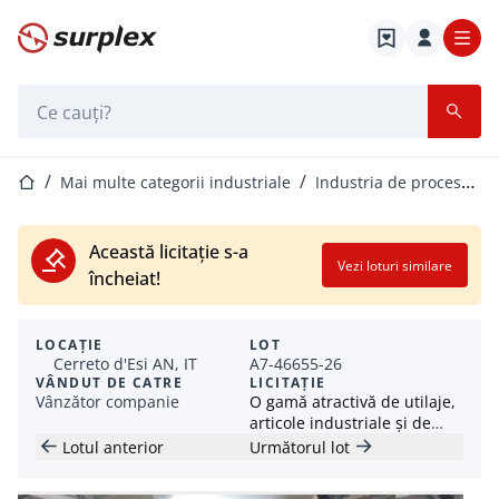
Pagina de start
Bara de căutare
Pagina de start
Mai multe categorii industriale
Industria de procesare a plasticului
Această licitație s-a
Vezi loturi similare
încheiat!
LOCAȚIE
LOT
Cerreto d'Esi AN, IT
A7-46655-26
VÂNDUT DE CATRE
LICITAȚIE
Vânzător companie
O gamă atractivă de utilaje,
articole industriale și de
atelier
Lotul anterior
Următorul lot