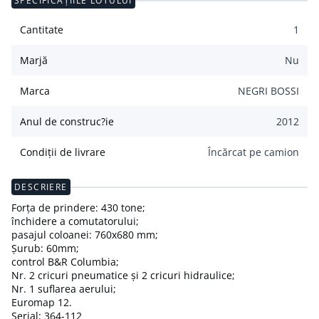
SPECIFICAȚIILE LOTULUI
Cantitate
1
Marjă
Nu
Marca
NEGRI BOSSI
Anul de construc?ie
2012
Condiții de livrare
Încărcat pe camion
DESCRIERE
Forța de prindere: 430 tone;
închidere a comutatorului;
pasajul coloanei: 760x680 mm;
Șurub: 60mm;
control B&R Columbia;
Nr. 2 cricuri pneumatice și 2 cricuri hidraulice;
Nr. 1 suflarea aerului;
Euromap 12.
Serial: 364-112