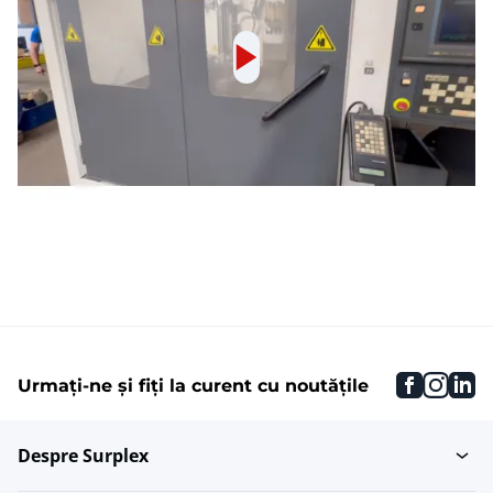
faceboo
inst
li
Urmați-ne și fiți la curent cu noutățile
Despre Surplex