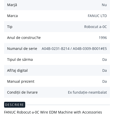
Marjă
Nu
Marca
FANUC LTD
Tip
Robocut a-0C
Anul de construc?ie
1996
Numarul de serie
A04B-0231-B214 / A04B-0309-B001#E5
Tipul de sârma
Da
Afi?aj digital
Da
Manual prezent
Da
Condiții de livrare
Ex fundație-neambalat
DESCRIERE
FANUC Robocut α-0C Wire EDM Machine with Accessories