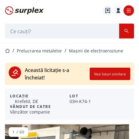
Pagina de start
Bara de căutare
Pagina de start
Prelucrarea metalelor
Mașini de electroeroziune
Această licitație s-a
Vezi loturi similare
încheiat!
LOCAȚIE
LOT
Krefeld, DE
03H-K74-1
VÂNDUT DE CATRE
Vânzător companie
1
/
60