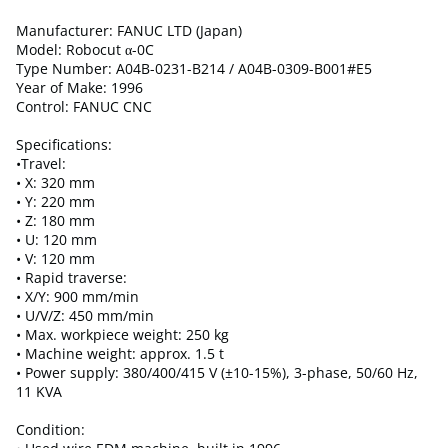
Manufacturer: FANUC LTD (Japan)
Model: Robocut α-0C
Type Number: A04B-0231-B214 / A04B-0309-B001#E5
Year of Make: 1996
Control: FANUC CNC
Specifications:
•Travel:
• X: 320 mm
• Y: 220 mm
• Z: 180 mm
• U: 120 mm
• V: 120 mm
• Rapid traverse:
• X/Y: 900 mm/min
• U/V/Z: 450 mm/min
• Max. workpiece weight: 250 kg
• Machine weight: approx. 1.5 t
• Power supply: 380/400/415 V (±10-15%), 3-phase, 50/60 Hz,
11 KVA
Condition: