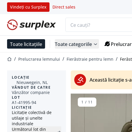
Vindeți cu Surplex
Direct sales
Bara de căutare
Pagina de start
Toate licitațiile
Toate categoriile
Prelucrar
Pagina de start
Prelucrarea lemnului
Fierăstraie pentru lemn
Ferăs
LOCAȚIE
Această licitație s-a
Nieuwegein, NL
VÂNDUT DE CATRE
Vânzător companie
LOT
A1-41995-94
1
/
11
LICITAȚIE
Licitație colectivă de
utilaje și unelte
industriale
Următorul lot din