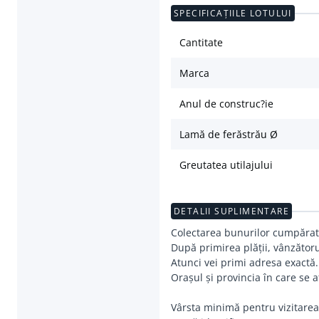
SPECIFICAȚIILE LOTULUI
Cantitate
Marca
Anul de construc?ie
Lamă de ferăstrău Ø
Greutatea utilajului
DETALII SUPLIMENTARE
Colectarea bunurilor cumpărate
După primirea plății, vânzătoru
Atunci vei primi adresa exactă.
Orașul și provincia în care se 
Vârsta minimă pentru vizitarea z