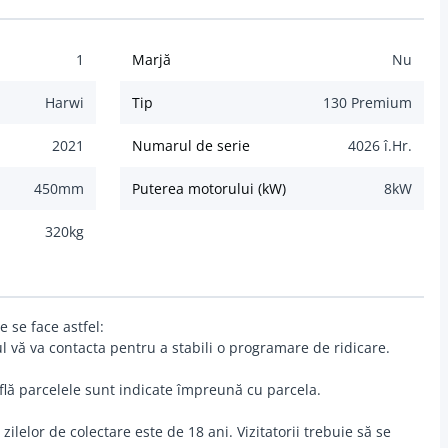
1
Marjă
Nu
Harwi
Tip
130 Premium
2021
Numarul de serie
4026 î.Hr.
450
mm
Puterea motorului (kW)
8
kW
320
kg
 se face astfel:
l vă va contacta pentru a stabili o programare de ridicare.
află parcelele sunt indicate împreună cu parcela.
ilelor de colectare este de 18 ani. Vizitatorii trebuie să se