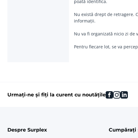
poată identifica.
Nu există drept de retragere. Co
informații.
Nu va fi organizată nicio zi de 
Pentru fiecare lot, se va perce
facebook
instag
link
Urmați-ne și fiți la curent cu noutățile
Despre Surplex
Cumpărați 