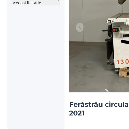
aceeași licitație
Articolul anterior
Ferăstrău circul
2021