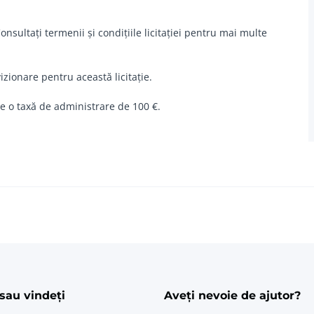
nsultați termenii și condițiile licitației pentru mai multe
vizionare pentru această licitație.
pe o taxă de administrare de 100 €.
ram
edin
sau vindeți
Aveți nevoie de ajutor?