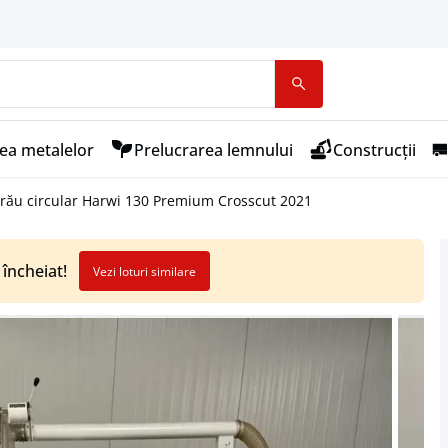
ea metalelor
Prelucrarea lemnului
Construcții
trău circular Harwi 130 Premium Crosscut 2021
 încheiat!
Vezi loturi similare