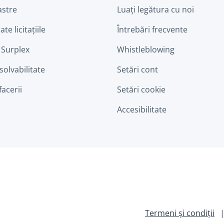
astre
Luați legătura cu noi
ate licitațiile
Întrebări frecvente
 Surplex
Whistleblowing
nsolvabilitate
Setări cont
facerii
Setări cookie
Accesibilitate
Termeni și condiții