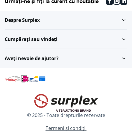
faceboo
inst
li
Urmați-ne și fiți la curent cu noutățile
Despre Surplex
Cumpărați sau vindeți
Aveți nevoie de ajutor?
© 2025 - Toate drepturile rezervate
Termeni și condiții