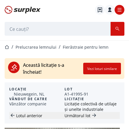
Pagina de start
Bara de căutare
Pagina de start
Prelucrarea lemnului
Fierăstraie pentru lemn
Această licitație s-a
Vezi loturi similare
încheiat!
LOCAȚIE
LOT
Nieuwegein, NL
A1-41995-91
VÂNDUT DE CATRE
LICITAȚIE
Vânzător companie
Licitație colectivă de utilaje
și unelte industriale
Lotul anterior
Următorul lot