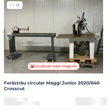
1
/
10
Articolul anterior
Articolu
Vizualizați toate imaginile
Ferăstrău circular Maggi Junior 2020/640
Crosscut