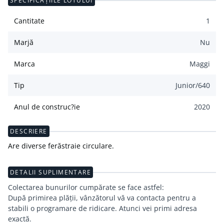
SPECIFICAȚIILE LOTULUI
Cantitate
1
Marjă
Nu
Marca
Maggi
Tip
Junior/640
Anul de construc?ie
2020
DESCRIERE
Are diverse ferăstraie circulare.
DETALII SUPLIMENTARE
Colectarea bunurilor cumpărate se face astfel:
După primirea plății, vânzătorul vă va contacta pentru a
stabili o programare de ridicare. Atunci vei primi adresa
exactă.