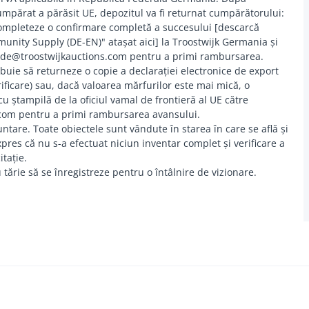
umpărat a părăsit UE, depozitul va fi returnat cumpărătorului:
completeze o confirmare completă a succesului [descarcă
nity Supply (DE-EN)" atașat aici] la Troostwijk Germania și
t.de@troostwijkauctions.com pentru a primi rambursarea.
buie să returneze o copie a declarației electronice de export
ficare) sau, dacă valoarea mărfurilor este mai mică, o
u ștampilă de la oficiul vamal de frontieră al UE către
com pentru a primi rambursarea avansului.
oluntare. Toate obiectele sunt vândute în starea în care se află și
xpres că nu s-a efectuat niciun inventar complet și verificare a
itație.
 tărie să se înregistreze pentru o întâlnire de vizionare.
ram
edin