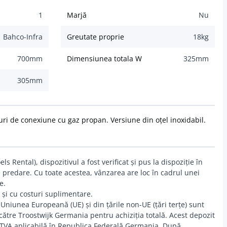
1
Marjă
Nu
Bahco-Infra
Greutate proprie
18
kg
700
mm
Dimensiunea totala W
325
mm
305
mm
uri de conexiune cu gaz propan. Versiune din oțel inoxidabil.
s Rental), dispozitivul a fost verificat și pus la dispoziție în
 predare. Cu toate acestea, vânzarea are loc în cadrul unei
e.
 și cu costuri suplimentare.
 Uniunea Europeană (UE) și din țările non-UE (țări terțe) sunt
către Troostwijk Germania pentru achiziția totală. Acest depozit
 TVA aplicabilă în Republica Federală Germania. După