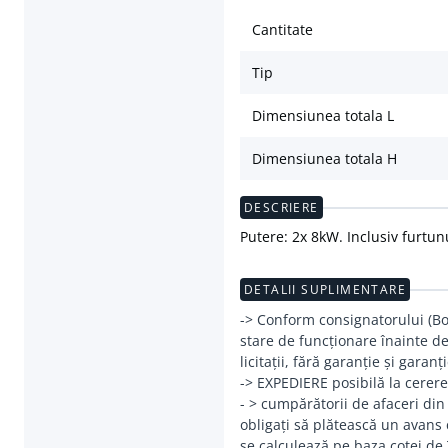
Cantitate
Tip
Dimensiunea totala L
Dimensiunea totala H
DESCRIERE
Putere: 2x 8kW. Inclusiv furtun
DETALII SUPLIMENTARE
-> Conform consignatorului (Boel
stare de funcționare înainte de
licitații, fără garanție și garanți
-> EXPEDIERE posibilă la cerere
- > cumpărătorii de afaceri din
obligați să plătească un avans 
se calculează pe baza cotei de