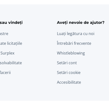
sau vindeți
Aveți nevoie de ajutor?
astre
Luați legătura cu noi
ate licitațiile
Întrebări frecvente
 Surplex
Whistleblowing
nsolvabilitate
Setări cont
facerii
Setări cookie
Accesibilitate