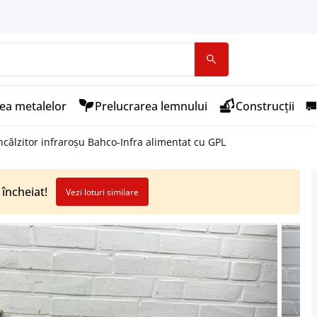
ea metalelor
Prelucrarea lemnului
Construcții
ncălzitor infraroșu Bahco-Infra alimentat cu GPL
 încheiat!
Vezi loturi similare