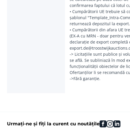
confirmarea faptului că lotul c
• Cumpărătorii UE trebuie să 
șablonul "Template_Intra-Commu
returnează depozitul la expor
• Cumpărătorii din afara UE tre
(EX-A cu MRN - doar pentru veri
declarație de export completă c
export.de@troostwijkauctions.
-> Licitațiile sunt publice și v
se află. Se subliniază în mod e
funcționalității obiectelor de lic
Ofertanților li se recomandă cu
->Fără garanție.
facebook
instag
link
Urmați-ne și fiți la curent cu noutățile