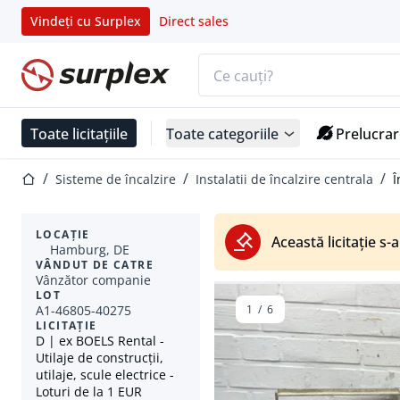
Vindeți cu Surplex
Direct sales
Bara de căutare
Pagina de start
Toate licitațiile
Toate categoriile
Prelucrar
Pagina de start
Sisteme de încalzire
Instalatii de încalzire centrala
Î
LOCAȚIE
Această licitație s-a
Hamburg, DE
VÂNDUT DE CATRE
Vânzător companie
LOT
A1-46805-40275
1
/
6
LICITAȚIE
D | ex BOELS Rental -
Utilaje de construcții,
utilaje, scule electrice -
Loturi de la 1 EUR