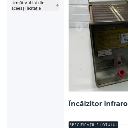
Următorul lot din
aceeași licitație
Articolul anterior
Încălzitor infra
SPECIFICAȚIILE LOTULUI