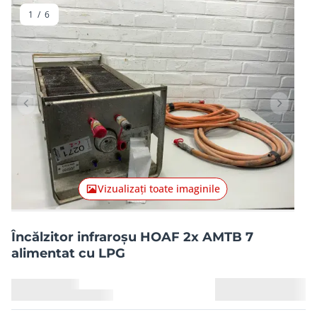
1
/
6
Articolul anterior
Articolu
Vizualizați toate imaginile
Încălzitor infraroșu HOAF 2x AMTB 7
alimentat cu LPG