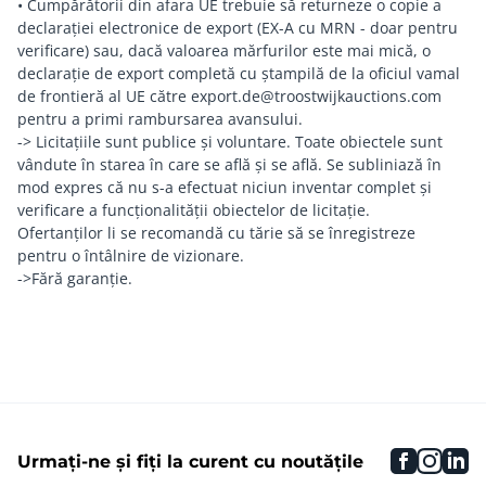
• Cumpărătorii din afara UE trebuie să returneze o copie a
declarației electronice de export (EX-A cu MRN - doar pentru
verificare) sau, dacă valoarea mărfurilor este mai mică, o
declarație de export completă cu ștampilă de la oficiul vamal
de frontieră al UE către export.de@troostwijkauctions.com
pentru a primi rambursarea avansului.
-> Licitațiile sunt publice și voluntare. Toate obiectele sunt
vândute în starea în care se află și se află. Se subliniază în
mod expres că nu s-a efectuat niciun inventar complet și
verificare a funcționalității obiectelor de licitație.
Ofertanților li se recomandă cu tărie să se înregistreze
pentru o întâlnire de vizionare.
->Fără garanție.
faceboo
inst
li
Urmați-ne și fiți la curent cu noutățile