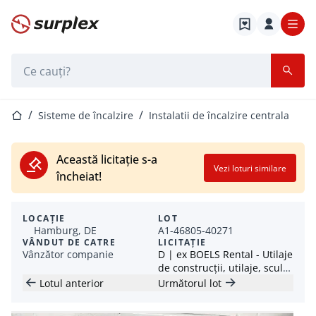
Pagina de start
Bara de căutare
Pagina de start
Sisteme de încalzire
Instalatii de încalzire centrala
Această licitație s-a
Vezi loturi similare
încheiat!
LOCAȚIE
LOT
Hamburg, DE
A1-46805-40271
VÂNDUT DE CATRE
LICITAȚIE
Vânzător companie
D | ex BOELS Rental - Utilaje
de construcții, utilaje, scule
electrice - Loturi de la 1 EUR
Lotul anterior
Următorul lot