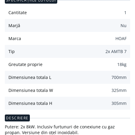
SPECIFICAȚIILE LOTULUI
Cantitate
1
Marjă
Nu
Marca
HOAF
Tip
2x AMTB 7
Greutate proprie
18
kg
Dimensiunea totala L
700
mm
Dimensiunea totala W
325
mm
Dimensiunea totala H
305
mm
DESCRIERE
Putere: 2x 8kW. Inclusiv furtunuri de conexiune cu gaz
propan. Versiune din oțel inoxidabil.