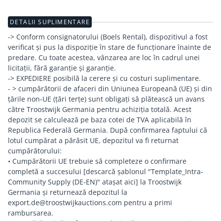
DETALII SUPLIMENTARE
-> Conform consignatorului (Boels Rental), dispozitivul a fost
verificat și pus la dispoziție în stare de funcționare înainte de
predare. Cu toate acestea, vânzarea are loc în cadrul unei
licitații, fără garanție și garanție.
-> EXPEDIERE posibilă la cerere și cu costuri suplimentare.
- > cumpărătorii de afaceri din Uniunea Europeană (UE) și din
țările non-UE (țări terțe) sunt obligați să plătească un avans
către Troostwijk Germania pentru achiziția totală. Acest
depozit se calculează pe baza cotei de TVA aplicabilă în
Republica Federală Germania. După confirmarea faptului că
lotul cumpărat a părăsit UE, depozitul va fi returnat
cumpărătorului:
• Cumpărătorii UE trebuie să completeze o confirmare
completă a succesului [descarcă șablonul "Template_Intra-
Community Supply (DE-EN)" atașat aici] la Troostwijk
Germania și returnează depozitul la
export.de@troostwijkauctions.com pentru a primi
rambursarea.