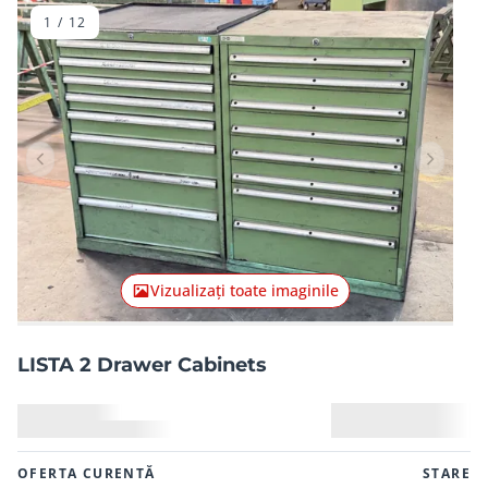
1
/
12
Articolul anterior
Articolu
Vizualizați toate imaginile
LISTA 2 Drawer Cabinets
OFERTA CURENTĂ
STARE