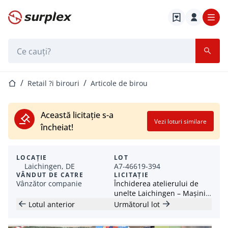
Pagina de start
Bara de căutare
Pagina de start
Retail ?i birouri
Articole de birou
Această licitație s-a
Vezi loturi similare
încheiat!
LOCAȚIE
LOT
Laichingen, DE
A7-46619-394
VÂNDUT DE CATRE
LICITAȚIE
Vânzător companie
Închiderea atelierului de
unelte Laichingen – Mașini
și inventar
Lotul anterior
Următorul lot