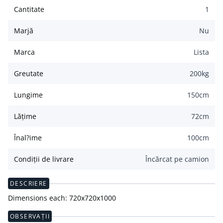
Cantitate
1
Marjă
Nu
Marca
Lista
Greutate
200
kg
Lungime
150
cm
Lățime
72
cm
Înal?ime
100
cm
Condiții de livrare
Încărcat pe camion
DESCRIERE
Dimensions each: 720x720x1000
OBSERVAȚII