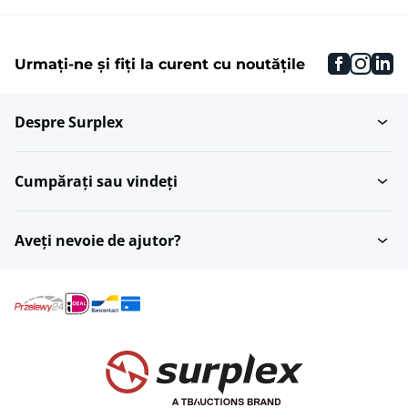
faceboo
inst
li
Urmați-ne și fiți la curent cu noutățile
Despre Surplex
Cumpărați sau vindeți
Aveți nevoie de ajutor?