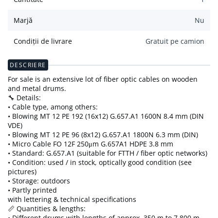
Marjă
Nu
Condiții de livrare
Gratuit pe camion
DESCRIERE
For sale is an extensive lot of fiber optic cables on wooden
and metal drums.
🔧 Details:
• Cable type, among others:
• Blowing MT 12 PE 192 (16x12) G.657.A1 1600N 8.4 mm (DIN
VDE)
• Blowing MT 12 PE 96 (8x12) G.657.A1 1800N 6.3 mm (DIN)
• Micro Cable FO 12F 250μm G.657A1 HDPE 3.8 mm
• Standard: G.657.A1 (suitable for FTTH / fiber optic networks)
• Condition: used / in stock, optically good condition (see
pictures)
• Storage: outdoors
• Partly printed
with lettering & technical specifications
📏 Quantities & lengths:
• Different drums with lengths of approx. 350 m to 7,800 m