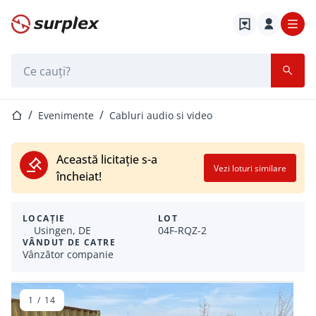
Pagina de start
Bara de căutare
Pagina de start
Evenimente
Cabluri audio si video
Această licitație s-a
Vezi loturi similare
încheiat!
LOCAȚIE
LOT
Usingen, DE
04F-RQZ-2
VÂNDUT DE CATRE
Vânzător companie
1
/
14