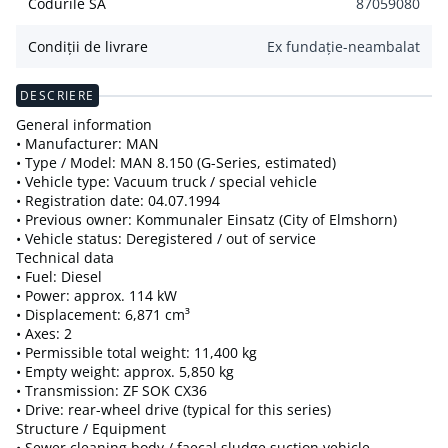
Codurile SA
87059080
Condiții de livrare
Ex fundație-neambalat
DESCRIERE
General information
• Manufacturer: MAN
• Type / Model: MAN 8.150 (G-Series, estimated)
• Vehicle type: Vacuum truck / special vehicle
• Registration date: 04.07.1994
• Previous owner: Kommunaler Einsatz (City of Elmshorn)
• Vehicle status: Deregistered / out of service
Technical data
• Fuel: Diesel
• Power: approx. 114 kW
• Displacement: 6,871 cm³
• Axes: 2
• Permissible total weight: 11,400 kg
• Empty weight: approx. 5,850 kg
• Transmission: ZF SOK CX36
• Drive: rear-wheel drive (typical for this series)
Structure / Equipment
• Sewer cleaning body / faecal sludge suction vehicle