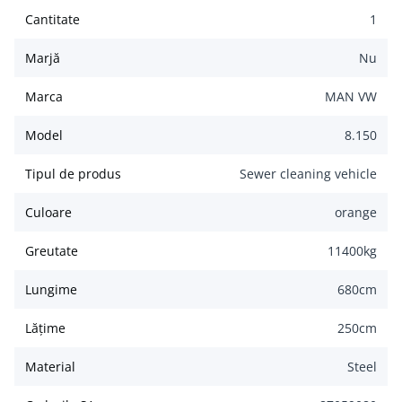
Cantitate
1
Marjă
Nu
Marca
MAN VW
Model
8.150
Tipul de produs
Sewer cleaning vehicle
Culoare
orange
Greutate
11400
kg
Lungime
680
cm
Lățime
250
cm
Material
Steel