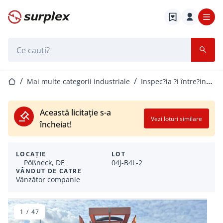
Pagina de start
Bara de căutare
Pagina de start
Mai multe categorii industriale
Inspec?ia ?i între?inerea canalizarii
Această licitație s-a
Vezi loturi similare
încheiat!
LOCAȚIE
LOT
Pößneck, DE
04J-B4L-2
VÂNDUT DE CATRE
Vânzător companie
1
/
47