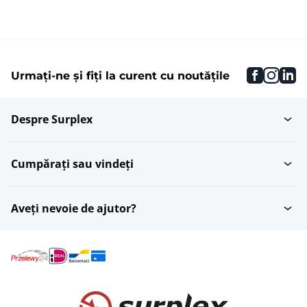
faceboo
inst
li
Urmați-ne și fiți la curent cu noutățile
Despre Surplex
Cumpărați sau vindeți
Aveți nevoie de ajutor?