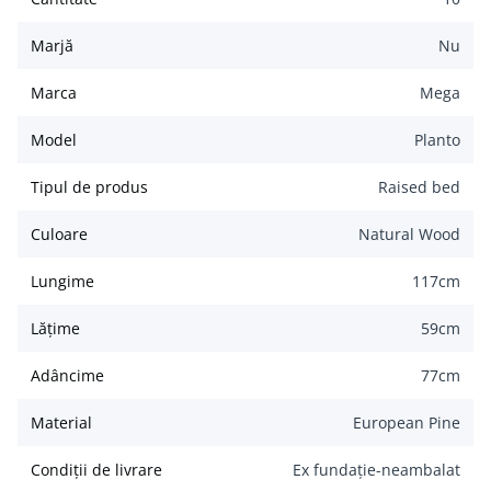
Marjă
Nu
Marca
Mega
Model
Planto
Tipul de produs
Raised bed
Culoare
Natural Wood
Lungime
117
cm
Lățime
59
cm
Adâncime
77
cm
Material
European Pine
Condiții de livrare
Ex fundație-neambalat