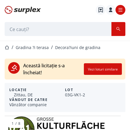
Pagina de start
Bara de căutare
Pagina de start
Gradina ?i terasa
Decora?iuni de gradina
Această licitație s-a
Vezi loturi similare
încheiat!
LOCAȚIE
LOT
Zittau, DE
03G-VK1-2
VÂNDUT DE CATRE
Vânzător companie
1
/
8