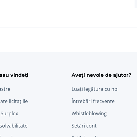
ram
edin
sau vindeți
Aveți nevoie de ajutor?
astre
Luați legătura cu noi
ate licitațiile
Întrebări frecvente
 Surplex
Whistleblowing
nsolvabilitate
Setări cont