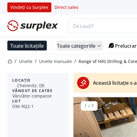
Vindeți cu Surplex
Direct sales
Bara de căutare
Pagina de start
Toate licitațiile
Toate categoriile
Prelucrar
Pagina de start
Unelte
Unelte manuale
Range of Hilti Drilling & Co
LOCAȚIE
Această licitație s-a
Chemnitz, DE
VÂNDUT DE CATRE
Vânzător companie
LOT
03K-9Q2-1
1
/
7