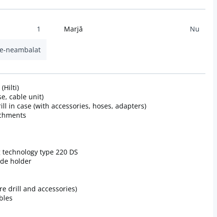
1
Marjă
Nu
ie-neambalat
(Hilti)
e, cable unit)
ill in case (with accessories, hoses, adapters)
tachments
 technology type 220 DS
ode holder
e drill and accessories)
bles