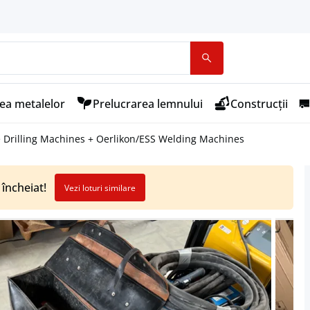
ea metalelor
Prelucrarea lemnului
Construcții
re Drilling Machines + Oerlikon/ESS Welding Machines
 încheiat!
Vezi loturi similare