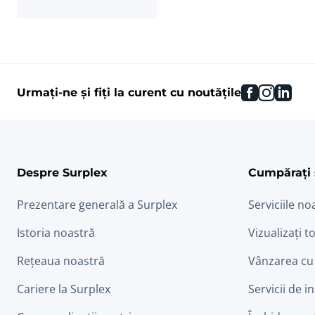
facebook
instag
link
Urmați-ne și fiți la curent cu noutățile
Despre Surplex
Cumpărați 
Prezentare generală a Surplex
Serviciile no
Istoria noastră
Vizualizați to
Rețeaua noastră
Vânzarea cu
Cariere la Surplex
Servicii de i