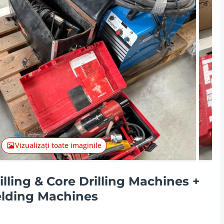
Articolul
Vizualizați toate imaginile
illing & Core Drilling Machines +
elding Machines