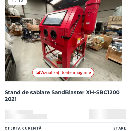
1
/
16
Articolul anterior
Articolu
Vizualizați toate imaginile
Stand de sablare SandBlaster XH-SBC1200
2021
OFERTA CURENTĂ
STARE