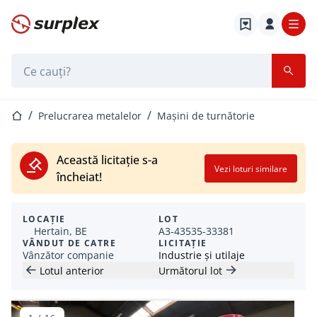
Pagina de start
Bara de căutare
Pagina de start
Prelucrarea metalelor
Mașini de turnătorie
Această licitație s-a
Vezi loturi similare
încheiat!
LOCAȚIE
LOT
Hertain, BE
A3-43535-33381
VÂNDUT DE CATRE
LICITAȚIE
Vânzător companie
Industrie și utilaje
Lotul anterior
Următorul lot