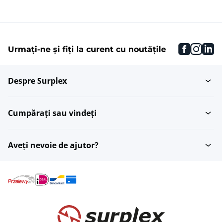
faceboo
inst
li
Urmați-ne și fiți la curent cu noutățile
Despre Surplex
Cumpărați sau vindeți
Aveți nevoie de ajutor?