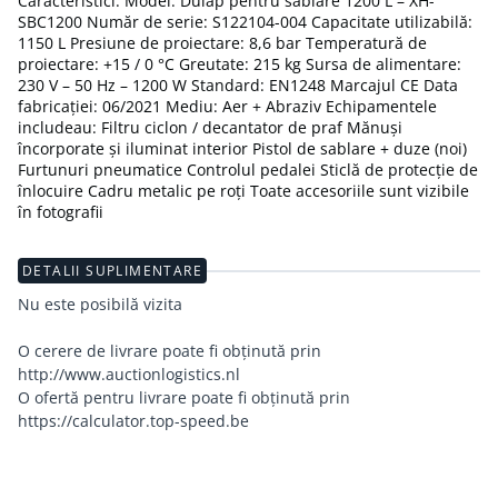
Caracteristici: Model: Dulap pentru sablare 1200 L – XH-
SBC1200 Număr de serie: S122104-004 Capacitate utilizabilă:
1150 L Presiune de proiectare: 8,6 bar Temperatură de
proiectare: +15 / 0 °C Greutate: 215 kg Sursa de alimentare:
230 V – 50 Hz – 1200 W Standard: EN1248 Marcajul CE Data
fabricației: 06/2021 Mediu: Aer + Abraziv Echipamentele
includeau: Filtru ciclon / decantator de praf Mănuși
încorporate și iluminat interior Pistol de sablare + duze (noi)
Furtunuri pneumatice Controlul pedalei Sticlă de protecție de
înlocuire Cadru metalic pe roți Toate accesoriile sunt vizibile
în fotografii
DETALII SUPLIMENTARE
Nu este posibilă vizita
O cerere de livrare poate fi obținută prin
http://www.auctionlogistics.nl
O ofertă pentru livrare poate fi obținută prin
https://calculator.top-speed.be