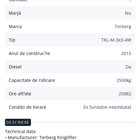
Marjă
Nu
Marca
Terberg
Tip
TKL-M-3x3-4W
Anul de construc?ie
2015
Diesel
Da
Capacitate de ridicare
2500
kg
Ore afi?ate
25882
Condiții de livrare
Ex fundație-neambalat
DESCRIERE
Technical data
• Manufacturer: Terberg Kinglifter