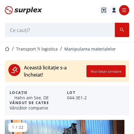
Pagina de start
Bara de căutare
Pagina de start
Transport ?i logistica
Manipularea materialelor
Această licitație s-a
Vezi loturi similare
încheiat!
LOCAȚIE
LOT
Hahn am See, DE
044-3E1-2
VÂNDUT DE CATRE
Vânzător companie
1
/
22