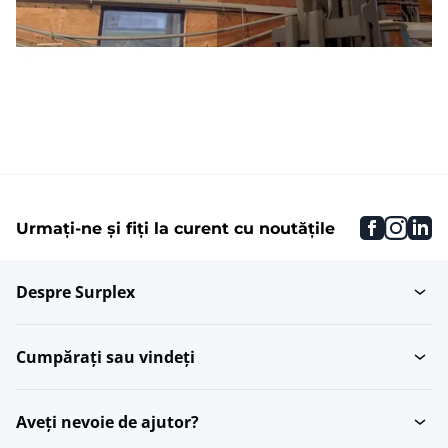
faceboo
inst
li
Urmați-ne și fiți la curent cu noutățile
Despre Surplex
Cumpărați sau vindeți
Aveți nevoie de ajutor?