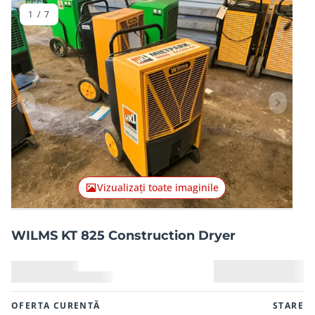
1
/
7
Articolul anterior
Articolu
Vizualizați toate imaginile
WILMS KT 825 Construction Dryer
OFERTA CURENTĂ
STARE