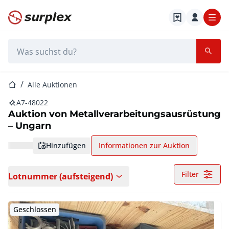
Startseite
Suchleiste
Startseite
Alle Auktionen
A7-48022
Auktion von Metallverarbeitungsausrüstung
– Ungarn
hinzufügen
Informationen zur Auktion
Filter
Lotnummer (aufsteigend)
Geschlossen