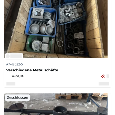
A7-48022-5
Verschiedene Metallschäfte
Tokod,
HU
Geschlossen